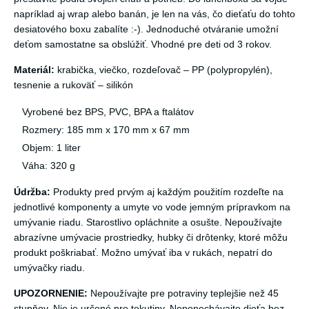
napríklad aj wrap alebo banán, je len na vás, čo dieťaťu do tohto
desiatového boxu zabalíte :-). Jednoduché otváranie umožní
deťom samostatne sa obslúžiť. Vhodné pre deti od 3 rokov.
Materiál:
krabička, viečko, rozdeľovač – PP (polypropylén),
tesnenie a rukoväť – silikón
Vyrobené bez BPS, PVC, BPA a ftalátov
Rozmery: 185 mm x 170 mm x 67 mm
Objem: 1 liter
Váha: 320 g
Údržba:
Produkty pred prvým aj každým použitím rozdeľte na
jednotlivé komponenty a umyte vo vode jemným prípravkom na
umývanie riadu. Starostlivo opláchnite a osušte. Nepoužívajte
abrazívne umývacie prostriedky, hubky či drôtenky, ktoré môžu
produkt poškriabať. Možno umývať iba v rukách, nepatrí do
umývačky riadu.
UPOZORNENIE:
Nepoužívajte pre potraviny teplejšie než 45
stupňov. Nie je určené pre tekutiny. Neponechávajte dieťa bez