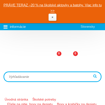
PRÁVE TERAZ –20 % na školské aktovky a batohy. Viac info tu
>>
×
informácie
Slovensky
0
0
Úvodná stránka
Školské potreby
Fľaše na pitie, boxy na desiatu
Boxy a krabičky na desiatu