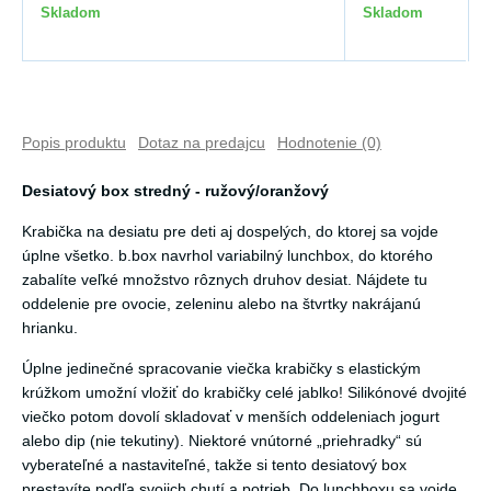
Skladom
Skladom
Popis produktu
Dotaz na predajcu
Hodnotenie (0)
Desiatový box stredný - ružový/oranžový
Krabička na desiatu pre deti aj dospelých, do ktorej sa vojde
úplne všetko. b.box navrhol variabilný lunchbox, do ktorého
zabalíte veľké množstvo rôznych druhov desiat. Nájdete tu
oddelenie pre ovocie, zeleninu alebo na štvrtky nakrájanú
hrianku.
Úplne jedinečné spracovanie viečka krabičky s elastickým
krúžkom umožní vložiť do krabičky celé jablko! Silikónové dvojité
viečko potom dovolí skladovať v menších oddeleniach jogurt
alebo dip (nie tekutiny). Niektoré vnútorné „priehradky“ sú
vyberateľné a nastaviteľné, takže si tento desiatový box
prestavíte podľa svojich chutí a potrieb. Do lunchboxu sa vojde