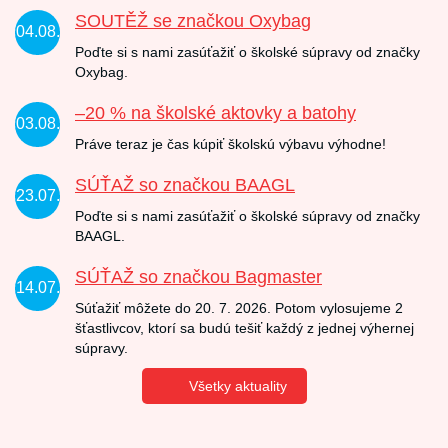
SOUTĚŽ se značkou Oxybag
04.08.
Poďte si s nami zasúťažiť o školské súpravy od značky
Oxybag.
–20 % na školské aktovky a batohy
03.08.
Práve teraz je čas kúpiť školskú výbavu výhodne!
SÚŤAŽ so značkou BAAGL
23.07.
Poďte si s nami zasúťažiť o školské súpravy od značky
BAAGL.
SÚŤAŽ so značkou Bagmaster
14.07.
Súťažiť môžete do 20. 7. 2026. Potom vylosujeme 2
šťastlivcov, ktorí sa budú tešiť každý z jednej výhernej
súpravy.
Všetky aktuality