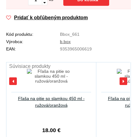
Pridať k obľúbeným produktom
Kód produktu:
Bbox_661
Výrobca:
b.box
EAN:
9353965006619
Súvisiace produkty
Fľaša na pitie so slamkou 450 ml -
Fľaša na pitie
ružová/oranžová
ružov
18.00 €
2