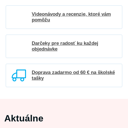
Videonávody a recenzie, ktoré vám
pomôžu
Darčeky pre radosť ku každej
objednávke
Doprava zadarmo od 60 € na školské
tašky
Aktuálne