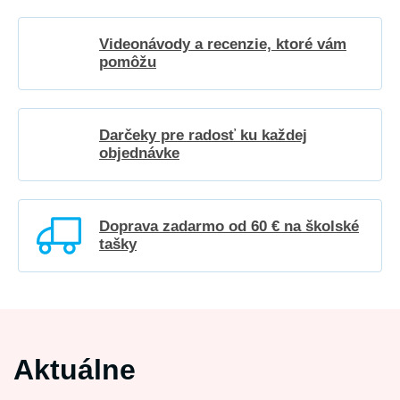
Videonávody a recenzie, ktoré vám
pomôžu
Darčeky pre radosť ku každej
objednávke
Doprava zadarmo od 60 € na školské
tašky
Aktuálne