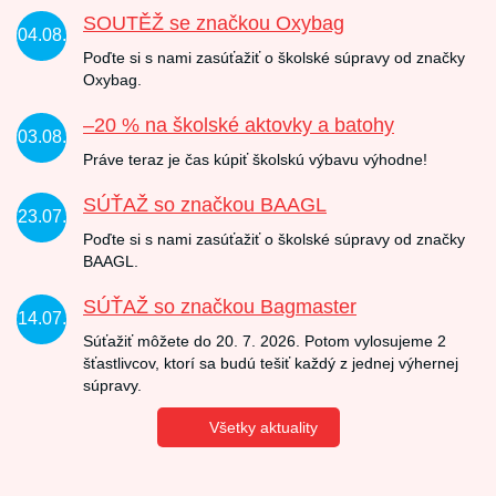
SOUTĚŽ se značkou Oxybag
04.08.
Poďte si s nami zasúťažiť o školské súpravy od značky
Oxybag.
–20 % na školské aktovky a batohy
03.08.
Práve teraz je čas kúpiť školskú výbavu výhodne!
SÚŤAŽ so značkou BAAGL
23.07.
Poďte si s nami zasúťažiť o školské súpravy od značky
BAAGL.
SÚŤAŽ so značkou Bagmaster
14.07.
Súťažiť môžete do 20. 7. 2026. Potom vylosujeme 2
šťastlivcov, ktorí sa budú tešiť každý z jednej výhernej
súpravy.
Všetky aktuality