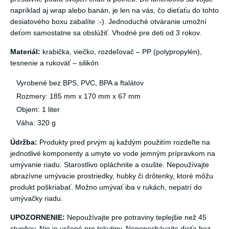
napríklad aj wrap alebo banán, je len na vás, čo dieťaťu do tohto
desiatového boxu zabalíte :-). Jednoduché otváranie umožní
deťom samostatne sa obslúžiť. Vhodné pre deti od 3 rokov.
Materiál:
krabička, viečko, rozdeľovač – PP (polypropylén),
tesnenie a rukoväť – silikón
Vyrobené bez BPS, PVC, BPA a ftalátov
Rozmery: 185 mm x 170 mm x 67 mm
Objem: 1 liter
Váha: 320 g
Údržba:
Produkty pred prvým aj každým použitím rozdeľte na
jednotlivé komponenty a umyte vo vode jemným prípravkom na
umývanie riadu. Starostlivo opláchnite a osušte. Nepoužívajte
abrazívne umývacie prostriedky, hubky či drôtenky, ktoré môžu
produkt poškriabať. Možno umývať iba v rukách, nepatrí do
umývačky riadu.
UPOZORNENIE:
Nepoužívajte pre potraviny teplejšie než 45
stupňov. Nie je určené pre tekutiny. Neponechávajte dieťa bez