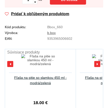
Pridať k obľúbeným produktom
Kód produktu:
Bbox_660
Výrobca:
b.box
EAN:
9353965006602
Súvisiace produkty
Fľaša na pitie so slamkou 450 ml -
Fľaša na pitie
modrá/zelená
modr
18.00 €
2