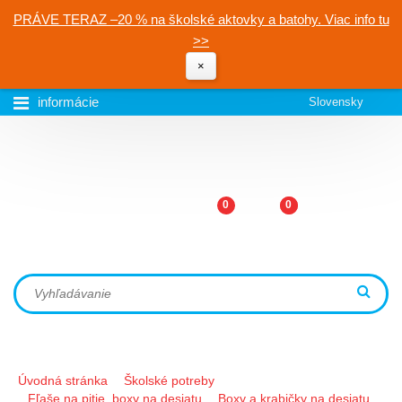
PRÁVE TERAZ –20 % na školské aktovky a batohy. Viac info tu
>>
×
informácie
Slovensky
0
0
Úvodná stránka
Školské potreby
Fľaše na pitie, boxy na desiatu
Boxy a krabičky na desiatu