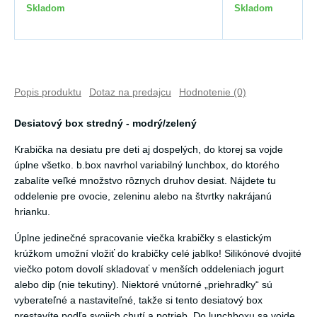
Skladom
Skladom
Popis produktu
Dotaz na predajcu
Hodnotenie (0)
Desiatový box stredný - modrý/zelený
Krabička na desiatu pre deti aj dospelých, do ktorej sa vojde
úplne všetko. b.box navrhol variabilný lunchbox, do ktorého
zabalíte veľké množstvo rôznych druhov desiat. Nájdete tu
oddelenie pre ovocie, zeleninu alebo na štvrtky nakrájanú
hrianku.
Úplne jedinečné spracovanie viečka krabičky s elastickým
krúžkom umožní vložiť do krabičky celé jablko! Silikónové dvojité
viečko potom dovolí skladovať v menších oddeleniach jogurt
alebo dip (nie tekutiny). Niektoré vnútorné „priehradky“ sú
vyberateľné a nastaviteľné, takže si tento desiatový box
prestavíte podľa svojich chutí a potrieb. Do lunchboxu sa vojde