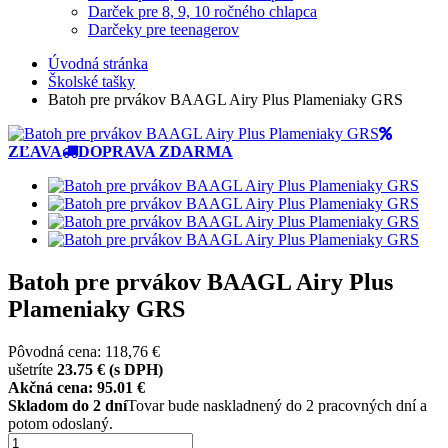
Darček pre 8, 9, 10 ročného chlapca
Darčeky pre teenagerov
Úvodná stránka
Školské tašky
Batoh pre prvákov BAAGL Airy Plus Plameniaky GRS
ZĽAVA
DOPRAVA ZDARMA
Batoh pre prvákov BAAGL Airy Plus
Plameniaky GRS
Pôvodná cena: 118,76 €
ušetríte
23.75 € (s DPH)
Akčná cena: 95.01
€
Skladom do 2 dní
Tovar bude naskladnený do 2 pracovných dní a
potom odoslaný.