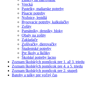
Vrecká
Pastelky, maliarske potreby
Písacie potreby
Nožnice, lepidlá
Rysovacie potreby, kalkulačky
Zošity
Pamätníky, denníky, bloky
Obaly na zošity
Zakladače
Zošívačky, dierovačky
Študentské potreby
Pre školy a škôlky
Školské potreby lacno
Zoznam školských pomôcok pre 1. až 3. triedu
Zoznam školských pomôcok pre 4. a 5. triedu
Zoznam školských pomôcok pre 2. stupeň
Batohy a tašky pre voľný čas