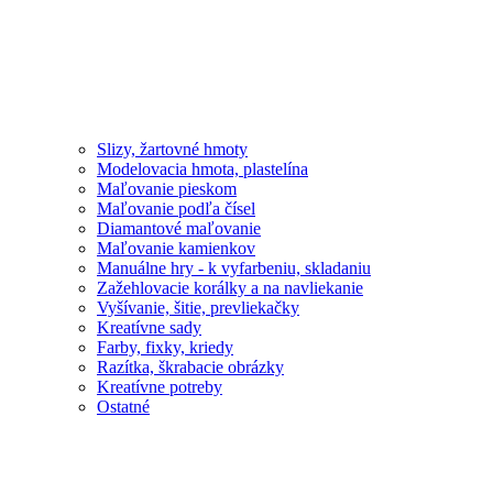
Slizy, žartovné hmoty
Modelovacia hmota, plastelína
Maľovanie pieskom
Maľovanie podľa čísel
Diamantové maľovanie
Maľovanie kamienkov
Manuálne hry - k vyfarbeniu, skladaniu
Zažehlovacie korálky a na navliekanie
Vyšívanie, šitie, prevliekačky
Kreatívne sady
Farby, fixky, kriedy
Razítka, škrabacie obrázky
Kreatívne potreby
Ostatné