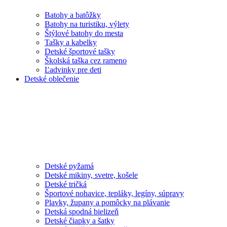
Batohy a batôžky
Batohy na turistiku, výlety
Štýlové batohy do mesta
Tašky a kabelky
Detské športové tašky
Školská taška cez rameno
Ľadvinky pre deti
Detské oblečenie
Detské pyžamá
Detské mikiny, svetre, košele
Detské tričká
Športové nohavice, tepláky, legíny, súpravy
Plavky, župany a pomôcky na plávanie
Detská spodná bielizeň
Detské čiapky a šatky