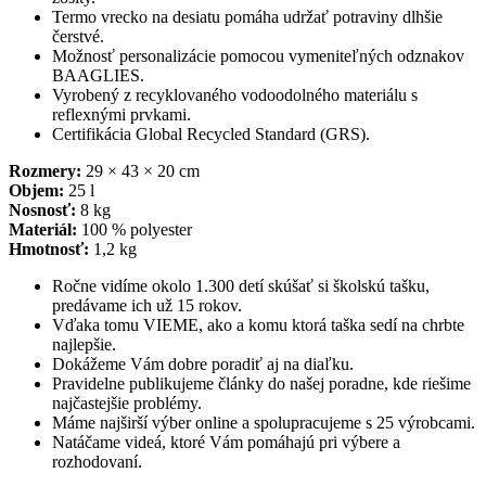
Termo vrecko na desiatu pomáha udržať potraviny dlhšie
čerstvé.
Možnosť personalizácie pomocou vymeniteľných odznakov
BAAGLIES.
Vyrobený z recyklovaného vodoodolného materiálu s
reflexnými prvkami.
Certifikácia Global Recycled Standard (GRS).
Rozmery:
29 × 43 × 20 cm
Objem:
25 l
Nosnosť:
8 kg
Materiál:
100 % polyester
Hmotnosť:
1,2 kg
Ročne vidíme okolo 1.300 detí skúšať si školskú tašku,
predávame ich už 15 rokov.
Vďaka tomu VIEME, ako a komu ktorá taška sedí na chrbte
najlepšie.
Dokážeme Vám dobre poradiť aj na diaľku.
Pravidelne publikujeme články do našej poradne, kde riešime
najčastejšie problémy.
Máme najširší výber online a spolupracujeme s 25 výrobcami.
Natáčame videá, ktoré Vám pomáhajú pri výbere a
rozhodovaní.