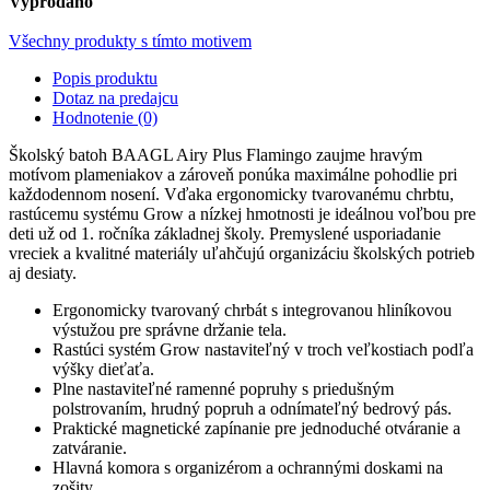
Vyprodáno
Všechny produkty s tímto motivem
Popis produktu
Dotaz na predajcu
Hodnotenie (0)
Školský batoh BAAGL Airy Plus Flamingo zaujme hravým
motívom plameniakov a zároveň ponúka maximálne pohodlie pri
každodennom nosení. Vďaka ergonomicky tvarovanému chrbtu,
rastúcemu systému Grow a nízkej hmotnosti je ideálnou voľbou pre
deti už od 1. ročníka základnej školy. Premyslené usporiadanie
vreciek a kvalitné materiály uľahčujú organizáciu školských potrieb
aj desiaty.
Ergonomicky tvarovaný chrbát s integrovanou hliníkovou
výstužou pre správne držanie tela.
Rastúci systém Grow nastaviteľný v troch veľkostiach podľa
výšky dieťaťa.
Plne nastaviteľné ramenné popruhy s priedušným
polstrovaním, hrudný popruh a odnímateľný bedrový pás.
Praktické magnetické zapínanie pre jednoduché otváranie a
zatváranie.
Hlavná komora s organizérom a ochrannými doskami na
zošity.