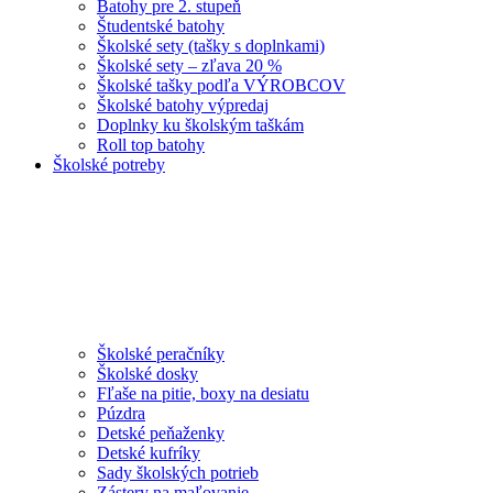
Batohy pre 2. stupeň
Študentské batohy
Školské sety (tašky s doplnkami)
Školské sety – zľava 20 %
Školské tašky podľa VÝROBCOV
Školské batohy výpredaj
Doplnky ku školským taškám
Roll top batohy
Školské potreby
Školské peračníky
Školské dosky
Fľaše na pitie, boxy na desiatu
Púzdra
Detské peňaženky
Detské kufríky
Sady školských potrieb
Zástery na maľovanie