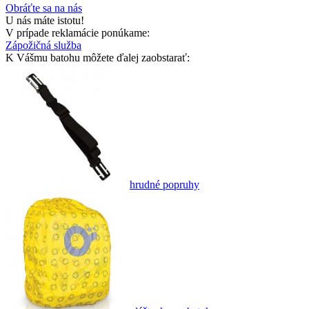
Obráťte sa na nás
U nás máte istotu!
V prípade reklamácie ponúkame:
Zápožičná služba
K Vášmu batohu môžete ďalej zaobstarať:
hrudné popruhy