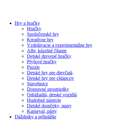
Hry a hračky
Hračky
Spoločenské hry
Kreatívne hry
Vzdelávacie a experimentálne hry
Albi, kúzelné čítanie
Detské drevené hračky
Plyšové hračky
Puzzle
Detské hry pre dievčatá
Detské hry pre chlapcov
Stavebnice
Dopravné prostriedky
Odrážadlá, detské vozidlá
Hudobné nástroje
Detské domčeky, stany
Karneval, párty
Dáždniky a pršiplášte