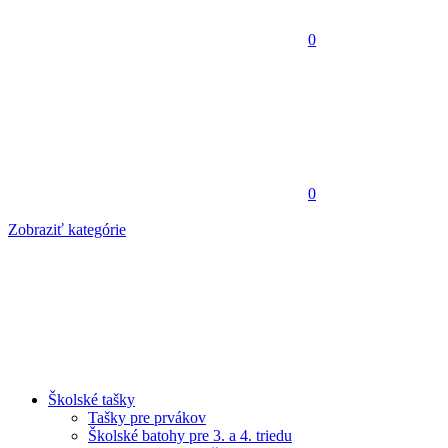
0
0
Zobraziť kategórie
Školské tašky
Tašky pre prvákov
Školské batohy pre 3. a 4. triedu