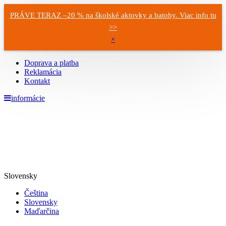
PRÁVE TERAZ –20 % na školské aktovky a batohy. Viac info tu
>>
×
Doprava a platba
Reklamácia
Kontakt
informácie
Slovensky
Čeština
Slovensky
Maďarčina