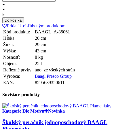
ks
Do košíka
Pridať k obľúbeným produktom
Kód produktu:
BAAGL_A-35061
Hĺbka:
20 cm
Šírka:
29 cm
Výška:
43 cm
Nosnosť:
8 kg
Objem:
25 l
Reflexné prvky:
áno, ze všetkých strán
Výrobca:
Baagl Presco Group
EAN:
8595689350611
Súvisiace produkty
Kategorie Dle Motivu
Novinka
Školský peračník jednoposchodový BAAGL
Plameniaky