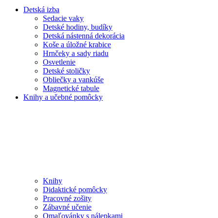
Detská izba
Sedacie vaky
Detské hodiny, budíky
Detská nástenná dekorácia
Koše a úložné krabice
Hrnčeky a sady riadu
Osvetlenie
Detské stoličky
Obliečky a vankúše
Magnetické tabule
Knihy a učebné pomôcky
Knihy
Didaktické pomôcky
Pracovné zošity
Zábavné učenie
Omaľovánky s nálepkami