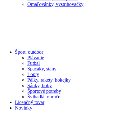
Omaľovánky, vystrihovačky
Šport, outdoor
Plávanie
Futbal
Spacáky, stany
Lopty
Pálky, rakety, hokejky
Sánky, boby
Športové potreby
Švihadlá, obruče
Licenčný tovar
Novinky