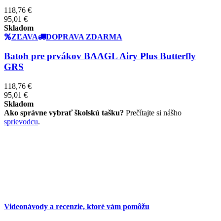
118,76 €
95,01 €
Skladom
ZĽAVA
DOPRAVA ZDARMA
Batoh pre prvákov BAAGL Airy Plus Butterfly
GRS
118,76 €
95,01 €
Skladom
Ako správne vybrať školskú tašku?
Prečítajte si nášho
sprievodcu
.
Videonávody a recenzie, ktoré vám pomôžu