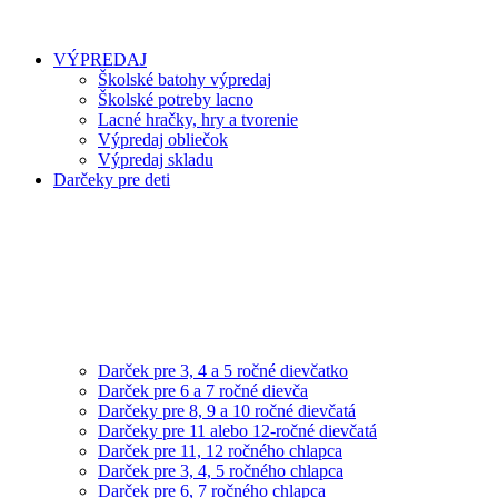
VÝPREDAJ
Školské batohy výpredaj
Školské potreby lacno
Lacné hračky, hry a tvorenie
Výpredaj obliečok
Výpredaj skladu
Darčeky pre deti
Darček pre 3, 4 a 5 ročné dievčatko
Darček pre 6 a 7 ročné dievča
Darčeky pre 8, 9 a 10 ročné dievčatá
Darčeky pre 11 alebo 12-ročné dievčatá
Darček pre 11, 12 ročného chlapca
Darček pre 3, 4, 5 ročného chlapca
Darček pre 6, 7 ročného chlapca