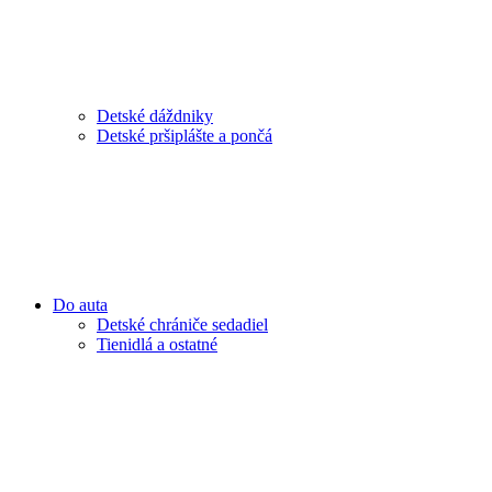
Detské dáždniky
Detské pršiplášte a pončá
Do auta
Detské chrániče sedadiel
Tienidlá a ostatné