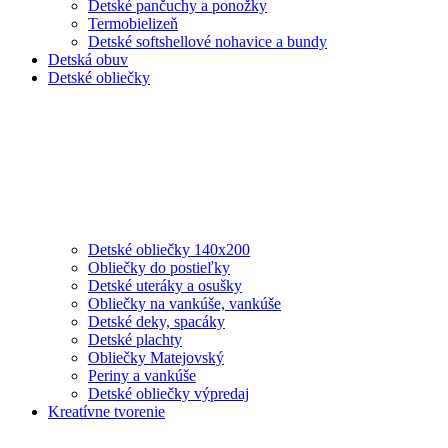
Detské pančuchy a ponožky
Termobielizeň
Detské softshellové nohavice a bundy
Detská obuv
Detské obliečky
Detské obliečky 140x200
Obliečky do postieľky
Detské uteráky a osušky
Obliečky na vankúše, vankúše
Detské deky, spacáky
Detské plachty
Obliečky Matejovský
Periny a vankúše
Detské obliečky výpredaj
Kreatívne tvorenie