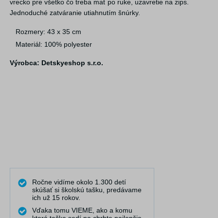
vrecko pre všetko čo treba mať po ruke, uzavretie na zips.
Jednoduché zatváranie utiahnutím šnúrky.
Rozmery: 43 x 35 cm
Materiál: 100% polyester
Výrobca: Detskyeshop s.r.o.
Ročne vidíme okolo 1.300 detí
skúšať si školskú tašku, predávame
ich už 15 rokov.
Vďaka tomu VIEME, ako a komu