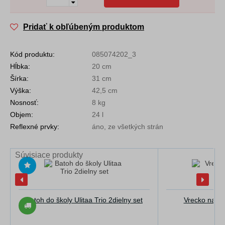
Pridať k obľúbeným produktom
Kód produktu:
085074202_3
Hĺbka:
20 cm
Šírka:
31 cm
Výška:
42,5 cm
Nosnosť:
8 kg
Objem:
24 l
Reflexné prvky:
áno, ze všetkých strán
Súvisiace produkty
Batoh do školy Ulitaa Trio 2dielny set
Vrecko na pr