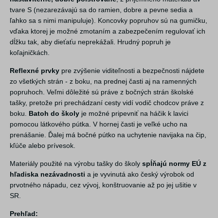
tvare S (nezarezávajú sa do ramien, dobre a pevne sedia a
ľahko sa s nimi manipuluje). Koncovky popruhov sú na gumičku,
vďaka ktorej je možné zmotaním a zabezpečením regulovať ich
dĺžku tak, aby dieťaťu neprekážali. Hrudný popruh je
koľajničkách.
Reflexné prvky
pre zvýšenie viditeľnosti a bezpečnosti nájdete
zo všetkých strán - z boku, na prednej časti aj na ramenných
popruhoch. Veľmi dôležité sú práve z bočných strán školské
tašky, pretože pri prechádzaní cesty vidí vodič chodcov práve z
boku.
Batoh do školy
je možné pripevniť na háčik k lavici
pomocou látkového pútka. V hornej časti je veľké ucho na
prenášanie. Ďalej má bočné pútko na uchytenie navijaka na čip,
kľúče alebo prívesok.
Materiály použité na výrobu tašky do školy
spĺňajú normy EÚ z
hľadiska nezávadnosti
a je vyvinutá ako český výrobok od
prvotného nápadu, cez vývoj, konštruovanie až po jej ušitie v
SR.
Prehľad: