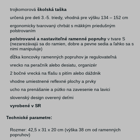
trojkomorová
školská taška
určená pre deti 3.-5. triedy, vhodná pre výšku 134 – 152 cm
ergonomicky tvarovaný chrbát s mäkkým priedušným
polstrovaním
polstrované a nastaviteľné ramenné popruhy
v tvare S
(nezarezávajú sa do ramien, dobre a pevne sedia a ľahko sa s
nimi manipuluje)
dĺžka koncovky ramenných popruhov je regulovateľná
vrecko na peračník alebo desiatu, organizér
2 bočné vrecká na fľašu s pitím alebo dáždnik
vhodne umiestnené reflexné plochy a prvky
ucho na prenášanie a pútko na zavesenie na lavici
slovenský design overený deťmi
vyrobené v SR
Technické parametre:
Rozmer: 42,5 x 31 x 20 cm (výška 38 cm od ramenných
popruhov)