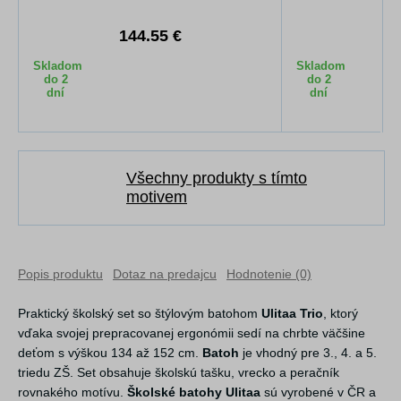
144.55 €
2
Skladom
Skladom
do 2
do 2
dní
dní
Všechny produkty s tímto
motivem
Popis produktu
Dotaz na predajcu
Hodnotenie (0)
Praktický školský set so štýlovým batohom
Ulitaa Trio
, ktorý
vďaka svojej prepracovanej ergonómii sedí na chrbte väčšine
deťom s výškou 134 až 152 cm.
Batoh
je vhodný pre 3., 4. a 5.
triedu ZŠ. Set obsahuje školskú tašku, vrecko a peračník
rovnakého motívu.
Školské batohy Ulitaa
sú vyrobené v ČR a