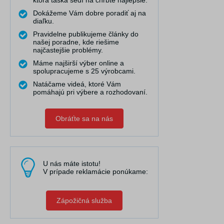
ktorá taška sedí na chrbte najlepšie.
Dokážeme Vám dobre poradiť aj na
diaľku.
Pravidelne publikujeme články do
našej poradne, kde riešime
najčastejšie problémy.
Máme najširší výber online a
spolupracujeme s 25 výrobcami.
Natáčame videá, ktoré Vám
pomáhajú pri výbere a rozhodovaní.
Obráťte sa na nás
U nás máte istotu!
V prípade reklamácie ponúkame:
Zápožičná služba