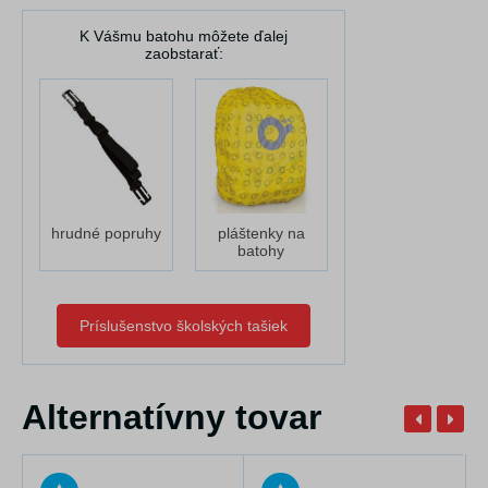
K Vášmu batohu môžete ďalej
zaobstarať:
hrudné popruhy
pláštenky na
batohy
Príslušenstvo školských tašiek
Alternatívny tovar