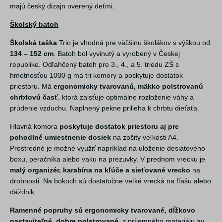
majú český dizajn overený deťmi.
Školský batoh
Školská taška
Trio je vhodná pre väčšinu školákov s výškou od
134 – 152 cm
. Batoh bol vyvinutý a vyrobený v Českej
republike. Odľahčený batoh pre 3., 4., a 5. triedu ZŠ s
hmotnosťou 1000 g má tri komory a poskytuje dostatok
priestoru. Má
ergonomicky tvarovanú, mäkko polstrovanú
chrbtovú časť
, ktorá zaisťuje optimálne rozloženie váhy a
prúdenie vzduchu. Naplnený pekne prilieha k chrbtu dieťaťa.
Hlavná komora
poskytuje dostatok priestoru aj pre
pohodlné umiestnenie dosiek
na zošity veľkosti A4.
Prostredné je možné využiť napríklad na uloženie desiatového
boxu, peračníka alebo vaku na prezuvky. V prednom vrecku je
malý organizér, karabína na kľúče a sieťované vrecko
na
drobnosti. Na bokoch sú dostatočne veľké vrecká na fľašu alebo
dáždnik.
Ramenné popruhy sú ergonomicky tvarované, dĺžkovo
nastaviteľné, dobre polstrované
, z príjemného materiálu av