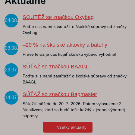
Aktuálne
SOUTĚŽ se značkou Oxybag
04.08.
Poďte si s nami zasúťažiť o školské súpravy od značky
Oxybag.
–20 % na školské aktovky a batohy
03.08.
Práve teraz je čas kúpiť školskú výbavu výhodne!
SÚŤAŽ so značkou BAAGL
23.07.
Poďte si s nami zasúťažiť o školské súpravy od značky
BAAGL.
SÚŤAŽ so značkou Bagmaster
14.07.
Súťažiť môžete do 20. 7. 2026. Potom vylosujeme 2
šťastlivcov, ktorí sa budú tešiť každý z jednej výhernej
súpravy.
Všetky aktuality