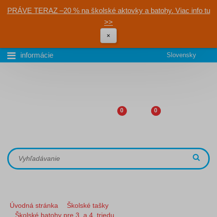
PRÁVE TERAZ –20 % na školské aktovky a batohy. Viac info tu
>>
×
informácie
Slovensky
0
0
Úvodná stránka
Školské tašky
Školské batohy pre 3. a 4. triedu