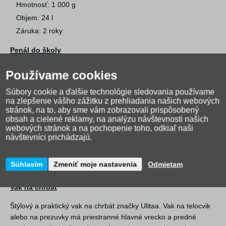
Hmotnosť: 1 000 g
Objem: 24 l
Záruka: 2 roky
Penál do školy
Priestranné chlapčenské
púzdro do školy
značky Ulitaa Earth s
Používame cookies
jedným zipsovým vreckom a veľkým úložným priestorom vo
vnútri. Vnútri puzdra na vnútornej strane veka školského puzdra
Súbory cookie a ďalšie technológie sledovania používame
na zlepšenie vášho zážitku z prehliadania našich webových
sa nachádza 10 gumičiek na ceruzky, perá a pastelky. Do
stránok, na to, aby sme vám zobrazovali prispôsobený
zvyšného priestoru sa zmestia všetky ostatné školské pomôcky -
obsah a cielené reklamy, na analýzu návštevnosti našich
strúhadlo, guma, pravítko alebo malá školská kalkulačka.
webových stránok a na pochopenie toho, odkiaľ naši
Puzdro je vyrobené v SR.
návštevníci prichádzajú.
Rozmer peračníka:
20,5 x 13 x 5,5 cm
Súhlasím
Zmeniť moje nastavenia
Odmietam
Púzdro je dodávané bez výbavy.
Vak na chrbát
Štýlový a praktický vak na chrbát značky Ulitaa. Vak na telocvik
alebo na prezuvky má priestranné hlavné vrecko a predné