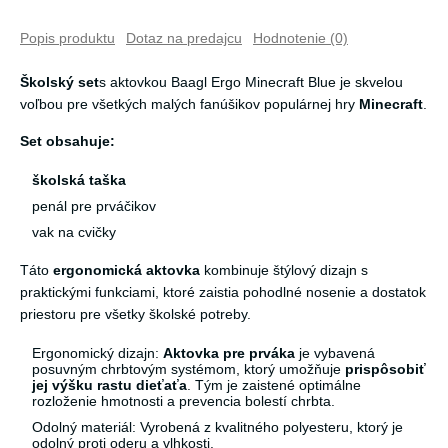
Popis produktu
Dotaz na predajcu
Hodnotenie (0)
Školský set
s aktovkou Baagl Ergo Minecraft Blue je skvelou
voľbou pre všetkých malých fanúšikov populárnej hry
Minecraft
.
Set obsahuje:
školská taška
penál pre prváčikov
vak na cvičky
Táto
ergonomická aktovka
kombinuje štýlový dizajn s
praktickými funkciami, ktoré zaistia pohodlné nosenie a dostatok
priestoru pre všetky školské potreby.
Ergonomický dizajn:
Aktovka pre prváka
je vybavená
posuvným chrbtovým systémom, ktorý umožňuje
prispôsobiť
jej výšku rastu dieťaťa
. Tým je zaistené optimálne
rozloženie hmotnosti a prevencia bolestí chrbta.
Odolný materiál: Vyrobená z kvalitného polyesteru, ktorý je
odolný proti oderu a vlhkosti.