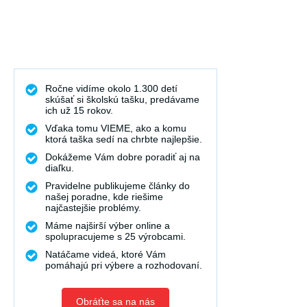
Ročne vidíme okolo 1.300 detí
skúšať si školskú tašku, predávame
ich už 15 rokov.
Vďaka tomu VIEME, ako a komu
ktorá taška sedí na chrbte najlepšie.
Dokážeme Vám dobre poradiť aj na
diaľku.
Pravidelne publikujeme články do
našej poradne, kde riešime
najčastejšie problémy.
Máme najširší výber online a
spolupracujeme s 25 výrobcami.
Natáčame videá, ktoré Vám
pomáhajú pri výbere a rozhodovaní.
Obráťte sa na nás