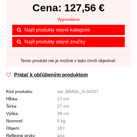
Cena:
127,56
€
Vyprodáno
Najít produkty stejné kategorie
Najít produkty stejné značky
Tento produkt nie je možné v tejto chvíli objednať.
Pridať k obľúbeným produktom
Kód produktu:
set_BAAGL_A-34337
Hĺbka:
17 cm
Šírka:
27 cm
Výška:
39 cm
Nosnosť:
6 kg
Objem:
18 l
Reflexné prvky:
áno