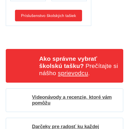
Príslušenstvo školských tašiek
Ako správne vybrať
školskú tašku?
Prečítajte si
nášho
sprievodcu
.
Videonávody a recenzie, ktoré vám
pomôžu
Darčeky pre radosť ku každej