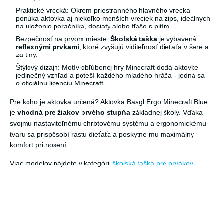
Praktické vrecká: Okrem priestranného hlavného vrecka
ponúka aktovka aj niekoľko menších vreciek na zips, ideálnych
na uloženie peračníka, desiaty alebo fľaše s pitím.
Bezpečnosť na prvom mieste:
Školská taška
je vybavená
reflexnými prvkami
, ktoré zvyšujú viditeľnosť dieťaťa v šere a
za tmy.
Štýlový dizajn: Motív obľúbenej hry Minecraft dodá aktovke
jedinečný vzhľad a poteší každého mladého hráča - jedná sa
o oficiálnu licenciu Minecraft.
Pre koho je aktovka určená? Aktovka Baagl Ergo Minecraft Blue
je
vhodná pre žiakov prvého stupňa
základnej školy. Vďaka
svojmu nastaviteľnému chrbtovému systému a ergonomickému
tvaru sa prispôsobí rastu dieťaťa a poskytne mu maximálny
komfort pri nosení.
Viac modelov nájdete v kategórii
školská taška pre prvákov
.