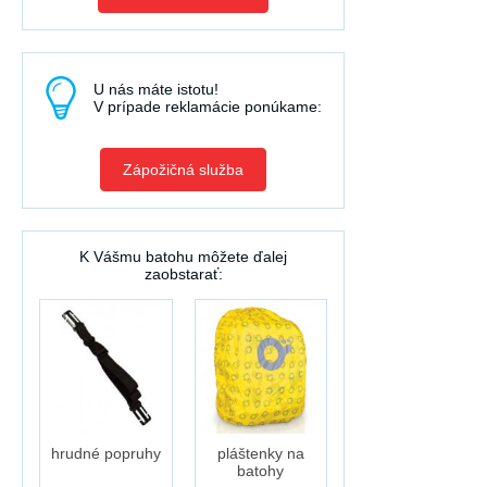
U nás máte istotu!
V prípade reklamácie ponúkame:
Zápožičná služba
K Vášmu batohu môžete ďalej
zaobstarať:
hrudné popruhy
pláštenky na
batohy