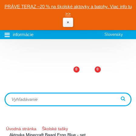
PRÁVE TERAZ –20 % na školské aktovky a batohy. Viac info tu
>>
×
informácie
Slovensky
0
0
Úvodná stránka
Školské tašky
Aktovka Minecraft Baagl Ergo Blue - set