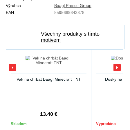
Výrobca:
Baagl Presco Group
EAN:
8595689343378
Všechny produkty s tímto
motivem
Vak na chrbát Baagl Minecraft TNT
Dosky na zoši
13.40 €
3
Skladom
Vyprodáno