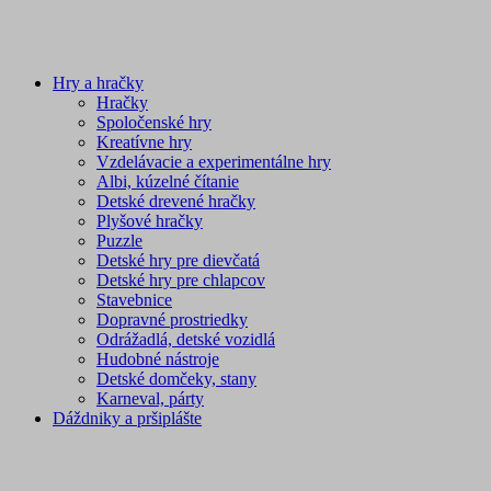
Hry a hračky
Hračky
Spoločenské hry
Kreatívne hry
Vzdelávacie a experimentálne hry
Albi, kúzelné čítanie
Detské drevené hračky
Plyšové hračky
Puzzle
Detské hry pre dievčatá
Detské hry pre chlapcov
Stavebnice
Dopravné prostriedky
Odrážadlá, detské vozidlá
Hudobné nástroje
Detské domčeky, stany
Karneval, párty
Dáždniky a pršiplášte