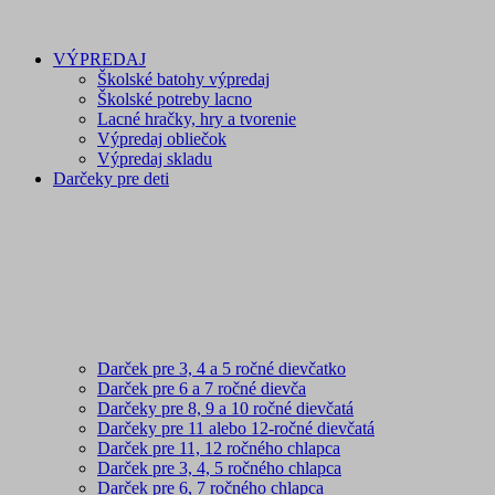
VÝPREDAJ
Školské batohy výpredaj
Školské potreby lacno
Lacné hračky, hry a tvorenie
Výpredaj obliečok
Výpredaj skladu
Darčeky pre deti
Darček pre 3, 4 a 5 ročné dievčatko
Darček pre 6 a 7 ročné dievča
Darčeky pre 8, 9 a 10 ročné dievčatá
Darčeky pre 11 alebo 12-ročné dievčatá
Darček pre 11, 12 ročného chlapca
Darček pre 3, 4, 5 ročného chlapca
Darček pre 6, 7 ročného chlapca