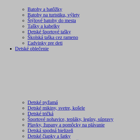
Batohy a batôžky
Batohy na turistiku, výlety
Štýlové batohy do mesta
Tašky a kabelky
Detské športové tašky
Školská taška cez rameno
Ľadvinky pre deti
Detské oblečenie
Detské pyžamá
Detské mikiny, svetre, košele
Detské tričká
Športové nohavice, tepláky, legíny, súpravy
Plavky, župany a pomôcky na plávanie
Detská spodná bielizeň
Detské čiapky a šatky