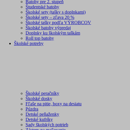
Batohy pre 2. stupeň
Študentské batohy
Školské sety (tašky s doplnkami)
Školské sety – zľava 20 %
Školské tašky podľa VÝROBCOV
Školské batohy výpredaj
Doplnky ku školským taškám
Roll top batohy
Školské potreby
Školské peračníky
Školské dosky
Fľaše na pitie, boxy na desiatu
Púzdra
Detské peňaženky
Detské kufríky
Sady školských potrieb
Zástery na maľovanie