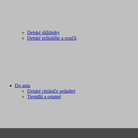
Detské dáždniky
Detské pršiplášte a pončá
Do auta
Detské chrániče sedadiel
Tienidlá a ostatné