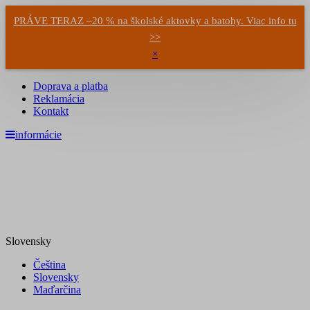
PRÁVE TERAZ –20 % na školské aktovky a batohy. Viac info tu
>>
×
Doprava a platba
Reklamácia
Kontakt
informácie
Slovensky
Čeština
Slovensky
Maďarčina