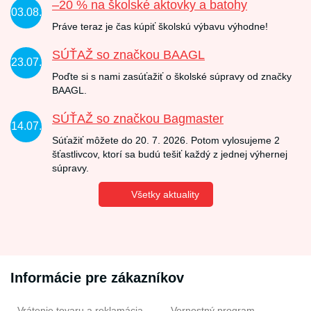
–20 % na školské aktovky a batohy
03.08.
Práve teraz je čas kúpiť školskú výbavu výhodne!
SÚŤAŽ so značkou BAAGL
23.07.
Poďte si s nami zasúťažiť o školské súpravy od značky
BAAGL.
SÚŤAŽ so značkou Bagmaster
14.07.
Súťažiť môžete do 20. 7. 2026. Potom vylosujeme 2
šťastlivcov, ktorí sa budú tešiť každý z jednej výhernej
súpravy.
Všetky aktuality
Informácie pre zákazníkov
Vrátenie tovaru a reklamácia
Vernostný program