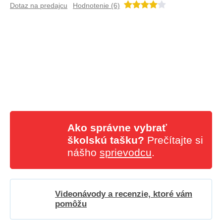
Dotaz na predajcu
Hodnotenie (6)
Ako správne vybrať
školskú tašku?
Prečítajte si
nášho
sprievodcu
.
Videonávody a recenzie, ktoré vám
pomôžu