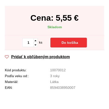
Cena:
5,55
€
Skladom
ks
Do košíka
Pridať k obľúbeným produktom
Kód produktu:
10070012
Podľa veku od::
3 roky
Materiál:
Látka
EAN:
8594038950007