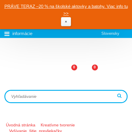
PRÁVE TERAZ –20 % na školské aktovky a batohy. Viac info tu
>>
×
informácie
Slovensky
0
0
Úvodná stránka
Kreatívne tvorenie
Vyšívanie, šitie, prevliekačky