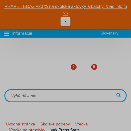
PRÁVE TERAZ –20 % na školské aktovky a batohy. Viac info tu
>>
×
informácie
Slovensky
0
0
Úvodná stránka
Školské potreby
Vrecká
Vrecko na prezúvky
Vak Press Start