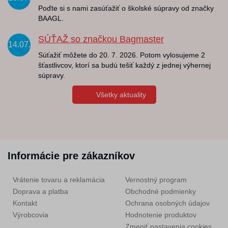
Poďte si s nami zasúťažiť o školské súpravy od značky
BAAGL.
SÚŤAŽ so značkou Bagmaster
14.07.
Súťažiť môžete do 20. 7. 2026. Potom vylosujeme 2
šťastlivcov, ktorí sa budú tešiť každý z jednej výhernej
súpravy.
Všetky aktuality
Informácie pre zákazníkov
Vrátenie tovaru a reklamácia
Vernostný program
Doprava a platba
Obchodné podmienky
Kontakt
Ochrana osobných údajov
Výrobcovia
Hodnotenie produktov
Zmeniť nastavenia cookies