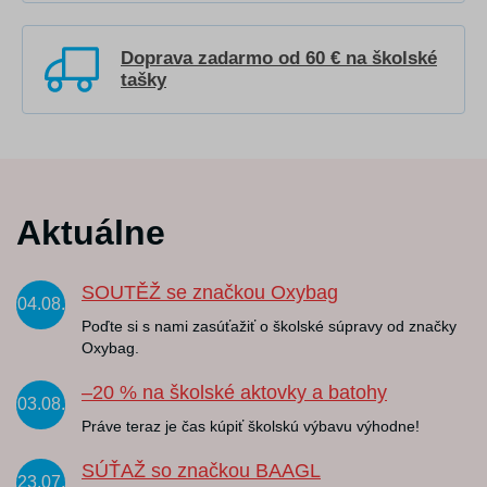
Doprava zadarmo od 60 € na školské
tašky
Aktuálne
SOUTĚŽ se značkou Oxybag
04.08.
Poďte si s nami zasúťažiť o školské súpravy od značky
Oxybag.
–20 % na školské aktovky a batohy
03.08.
Práve teraz je čas kúpiť školskú výbavu výhodne!
SÚŤAŽ so značkou BAAGL
23.07.