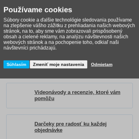
Používame cookies
Súbory cookie a ďalšie technológie sledovania používame
na zlepšenie vášho zážitku z prehliadania našich webových
stránok, na to, aby sme vám zobrazovali prispôsobený
obsah a cielené reklamy, na analýzu návštevnosti našich
webových stránok a na pochopenie toho, odkiaľ naši
návštevníci prichádzajú.
Ako správne vybrať
školskú tašku?
Prečítajte si
Súhlasím
Zmeniť moje nastavenia
Odmietam
nášho
sprievodcu
.
Videonávody a recenzie, ktoré vám
pomôžu
Darčeky pre radosť ku každej
objednávke