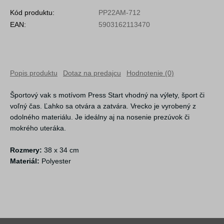
Kód produktu:
PP22AM-712
EAN:
5903162113470
Popis produktu
Dotaz na predajcu
Hodnotenie (0)
Športový vak s motívom Press Start vhodný na výlety, šport či
voľný čas. Ľahko sa otvára a zatvára. Vrecko je vyrobený z
odolného materiálu. Je ideálny aj na nosenie prezúvok či
mokrého uteráka.
Rozmery:
38 x 34 cm
Materiál:
Polyester