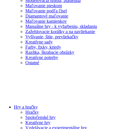
Modelovacia hmota, plastelína
Maľovanie pieskom
Maľovanie podľa čísel
Diamantové maľovanie
Maľovanie kamienkov
Manuálne hry - k vyfarbeniu, skladaniu
Zažehlovacie korálky a na navliekanie
Vyšívanie, šitie, prevliekačky
Kreatívne sady
Farby, fixky, kriedy
Razítka, škrabacie obrázky
Kreatívne potreby
Ostatné
Hry a hračky
Hračky
Spoločenské hry
Kreatívne hry
Vzdelávacie a experimentálne hry