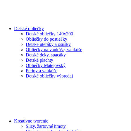
Detské obliečky
Detské obliečky 140x200
Obliečky do postieľky
Detské uteráky a osušky
Obliečky na vankúše, vankúše
Detské deky, spacáky
Detské plachty
Obliečky Matejovský
Periny a vankúše
Detské obliečky výpredaj
Kreatívne tvorenie
Slizy, žartovné hmoty