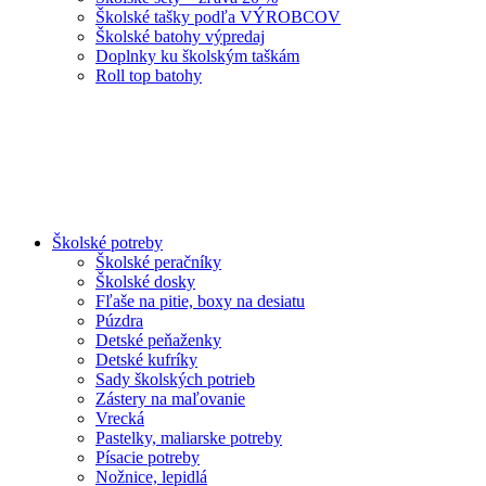
Školské tašky podľa VÝROBCOV
Školské batohy výpredaj
Doplnky ku školským taškám
Roll top batohy
Školské potreby
Školské peračníky
Školské dosky
Fľaše na pitie, boxy na desiatu
Púzdra
Detské peňaženky
Detské kufríky
Sady školských potrieb
Zástery na maľovanie
Vrecká
Pastelky, maliarske potreby
Písacie potreby
Nožnice, lepidlá