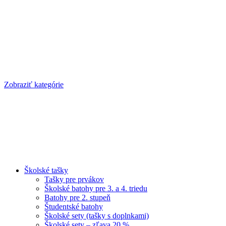
Zobraziť kategórie
Školské tašky
Tašky pre prvákov
Školské batohy pre 3. a 4. triedu
Batohy pre 2. stupeň
Študentské batohy
Školské sety (tašky s doplnkami)
Školské sety – zľava 20 %