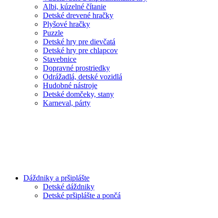
Albi, kúzelné čítanie
Detské drevené hračky
Plyšové hračky
Puzzle
Detské hry pre dievčatá
Detské hry pre chlapcov
Stavebnice
Dopravné prostriedky
Odrážadlá, detské vozidlá
Hudobné nástroje
Detské domčeky, stany
Karneval, párty
Dáždniky a pršiplášte
Detské dáždniky
Detské pršiplášte a pončá