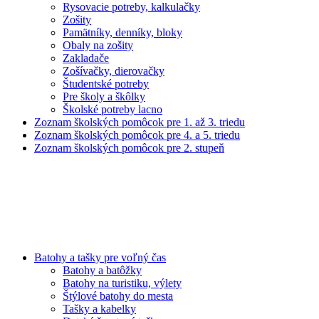
Rysovacie potreby, kalkulačky
Zošity
Pamätníky, denníky, bloky
Obaly na zošity
Zakladače
Zošívačky, dierovačky
Študentské potreby
Pre školy a škôlky
Školské potreby lacno
Zoznam školských pomôcok pre 1. až 3. triedu
Zoznam školských pomôcok pre 4. a 5. triedu
Zoznam školských pomôcok pre 2. stupeň
Batohy a tašky pre voľný čas
Batohy a batôžky
Batohy na turistiku, výlety
Štýlové batohy do mesta
Tašky a kabelky