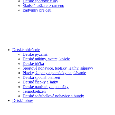
Detské športové tašky
Školská taška cez rameno
Ľadvinky pre deti
Detské oblečenie
Detské pyžamá
Detské mikiny, svetre, košele
Detské tričká
Športové nohavice, tepláky, legíny, súpravy
Plavky, župany a pomôcky na plávanie
Detská spodná bielizeň
Detské čiapky a šatky
Detské pančuchy a ponožky
Termobielizeň
Detské softshellové nohavice a bundy
Detská obuv