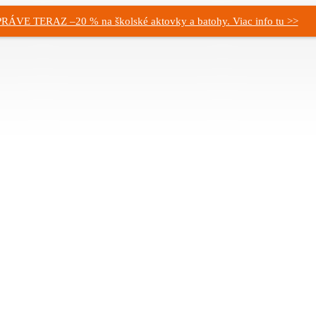
PRÁVE TERAZ –20 % na školské aktovky a batohy. Viac info tu >>