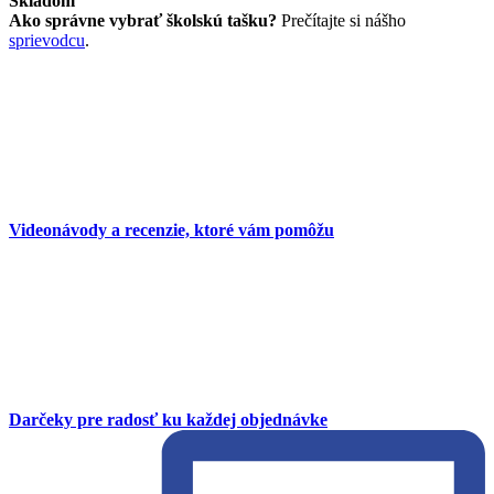
Skladom
Ako správne vybrať školskú tašku?
Prečítajte si nášho
sprievodcu
.
Videonávody a recenzie, ktoré vám pomôžu
Darčeky pre radosť ku každej objednávke