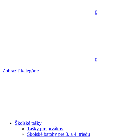
0
0
Zobraziť kategórie
Školské tašky
Tašky pre prvákov
Školské batohy pre 3. a 4. triedu