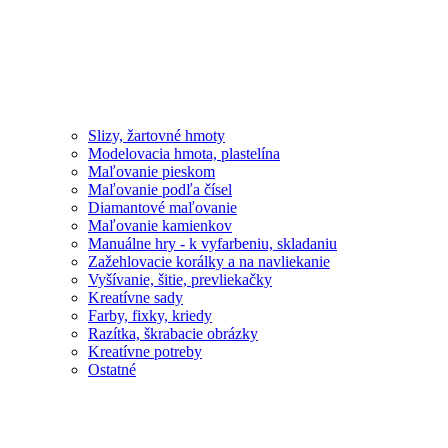
Slizy, žartovné hmoty
Modelovacia hmota, plastelína
Maľovanie pieskom
Maľovanie podľa čísel
Diamantové maľovanie
Maľovanie kamienkov
Manuálne hry - k vyfarbeniu, skladaniu
Zažehlovacie korálky a na navliekanie
Vyšívanie, šitie, prevliekačky
Kreatívne sady
Farby, fixky, kriedy
Razítka, škrabacie obrázky
Kreatívne potreby
Ostatné