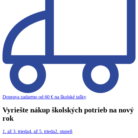
Doprava zadarmo od 60 € na školské tašky
Vyriešte nákup školských potrieb na nový
rok
1. až 3. trieda
4. až 5. trieda
2. stupeň