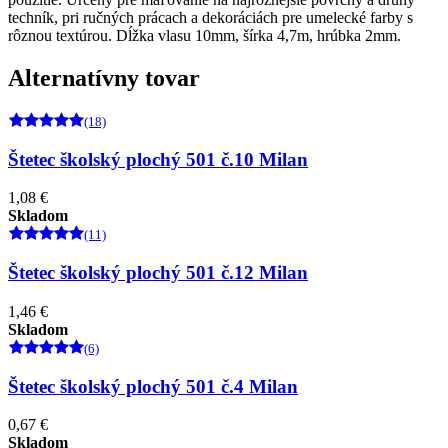
techník, pri ručných prácach a dekoráciách pre umelecké farby s
rôznou textúrou. Dĺžka vlasu 10mm, šírka 4,7m, hrúbka 2mm.
Alternatívny tovar
(18)
Štetec školský plochý 501 č.10 Milan
1,08 €
Skladom
(11)
Štetec školský plochý 501 č.12 Milan
1,46 €
Skladom
(6)
Štetec školský plochý 501 č.4 Milan
0,67 €
Skladom