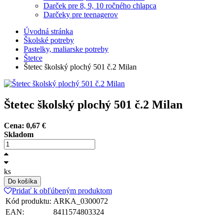
Darček pre 8, 9, 10 ročného chlapca
Darčeky pre teenagerov
Úvodná stránka
Školské potreby
Pastelky, maliarske potreby
Štetce
Štetec školský plochý 501 č.2 Milan
Štetec školský plochý 501 č.2 Milan
Cena:
0,67
€
Skladom
ks
Do košíka
Pridať k obľúbeným produktom
Kód produktu:
ARKA_0300072
EAN:
8411574803324