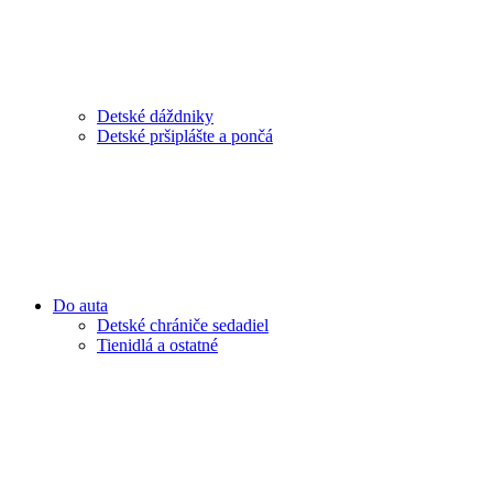
Detské dáždniky
Detské pršiplášte a pončá
Do auta
Detské chrániče sedadiel
Tienidlá a ostatné