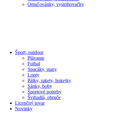
Omaľovánky, vystrihovačky
Šport, outdoor
Plávanie
Futbal
Spacáky, stany
Lopty
Pálky, rakety, hokejky
Sánky, boby
Športové potreby
Švihadlá, obruče
Licenčný tovar
Novinky