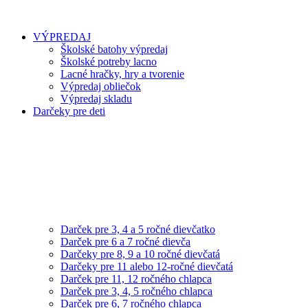
VÝPREDAJ
Školské batohy výpredaj
Školské potreby lacno
Lacné hračky, hry a tvorenie
Výpredaj obliečok
Výpredaj skladu
Darčeky pre deti
Darček pre 3, 4 a 5 ročné dievčatko
Darček pre 6 a 7 ročné dievča
Darčeky pre 8, 9 a 10 ročné dievčatá
Darčeky pre 11 alebo 12-ročné dievčatá
Darček pre 11, 12 ročného chlapca
Darček pre 3, 4, 5 ročného chlapca
Darček pre 6, 7 ročného chlapca