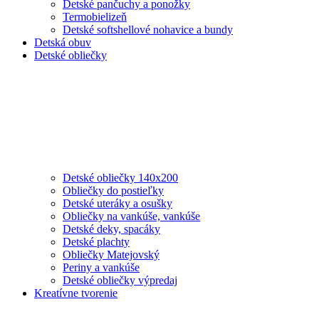
Detské pančuchy a ponožky
Termobielizeň
Detské softshellové nohavice a bundy
Detská obuv
Detské obliečky
Detské obliečky 140x200
Obliečky do postieľky
Detské uteráky a osušky
Obliečky na vankúše, vankúše
Detské deky, spacáky
Detské plachty
Obliečky Matejovský
Periny a vankúše
Detské obliečky výpredaj
Kreatívne tvorenie