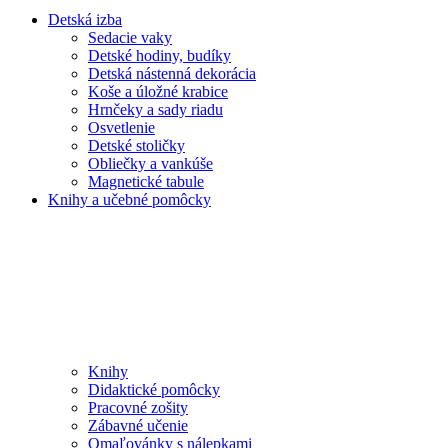
Detská izba
Sedacie vaky
Detské hodiny, budíky
Detská nástenná dekorácia
Koše a úložné krabice
Hrnčeky a sady riadu
Osvetlenie
Detské stoličky
Obliečky a vankúše
Magnetické tabule
Knihy a učebné pomôcky
Knihy
Didaktické pomôcky
Pracovné zošity
Zábavné učenie
Omaľovánky s nálepkami