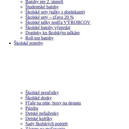
Batohy pre 2. stupeň
Študentské batohy
Školské sety (tašky s doplnkami)
Školské sety – zľava 20 %
Školské tašky podľa VÝROBCOV
Školské batohy výpredaj
Doplnky ku školským taškám
Roll top batohy
Školské potreby
Školské peračníky
Školské dosky
Fľaše na pitie, boxy na desiatu
Púzdra
Detské peňaženky
Detské kufríky
Sady školských potrieb
Zástery na maľovanie