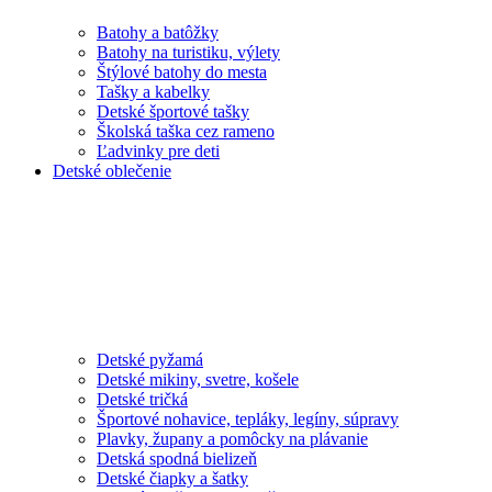
Batohy a batôžky
Batohy na turistiku, výlety
Štýlové batohy do mesta
Tašky a kabelky
Detské športové tašky
Školská taška cez rameno
Ľadvinky pre deti
Detské oblečenie
Detské pyžamá
Detské mikiny, svetre, košele
Detské tričká
Športové nohavice, tepláky, legíny, súpravy
Plavky, župany a pomôcky na plávanie
Detská spodná bielizeň
Detské čiapky a šatky