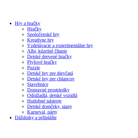
Hry a hračky
Hračky
Spoločenské hry
Kreatívne hry
Vzdelávacie a experimentálne hry
Albi, kúzelné čítanie
Detské drevené hračky
Plyšové hračky
Puzzle
Detské hry pre dievčatá
Detské hry pre chlapcov
Stavebnice
Dopravné prostriedky
Odrážadlá, detské vozidlá
Hudobné nástroje
Detské domčeky, stany
Karneval, párty
Dáždniky a pršiplášte