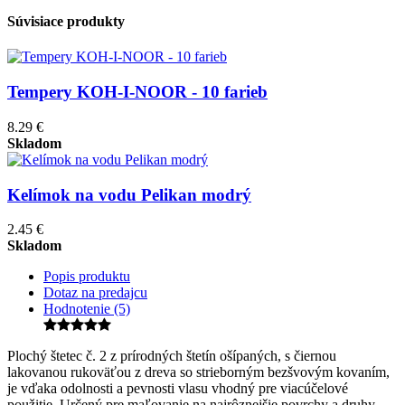
Súvisiace produkty
Tempery KOH-I-NOOR - 10 farieb
8.29 €
Skladom
Kelímok na vodu Pelikan modrý
2.45 €
Skladom
Popis produktu
Dotaz na predajcu
Hodnotenie (5)
Plochý štetec č. 2 z prírodných štetín ošípaných, s čiernou
lakovanou rukoväťou z dreva so strieborným bezšvovým kovaním,
je vďaka odolnosti a pevnosti vlasu vhodný pre viacúčelové
použitie. Určený pre maľovanie na najrôznejšie povrchy a druhy