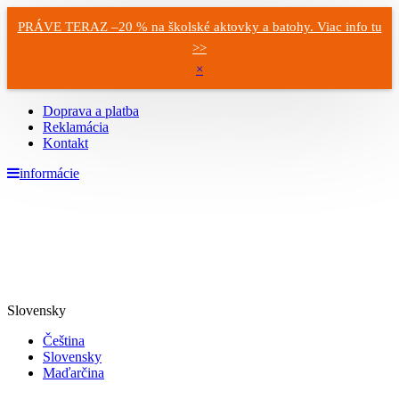
PRÁVE TERAZ –20 % na školské aktovky a batohy. Viac info tu
>>
×
Doprava a platba
Reklamácia
Kontakt
informácie
Slovensky
Čeština
Slovensky
Maďarčina