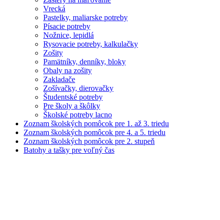
Vrecká
Pastelky, maliarske potreby
Písacie potreby
Nožnice, lepidlá
Rysovacie potreby, kalkulačky
Zošity
Pamätníky, denníky, bloky
Obaly na zošity
Zakladače
Zošívačky, dierovačky
Študentské potreby
Pre školy a škôlky
Školské potreby lacno
Zoznam školských pomôcok pre 1. až 3. triedu
Zoznam školských pomôcok pre 4. a 5. triedu
Zoznam školských pomôcok pre 2. stupeň
Batohy a tašky pre voľný čas