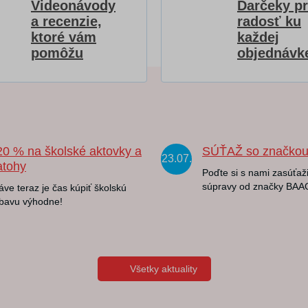
Videonávody
Darčeky p
a recenzie,
radosť ku
ktoré vám
každej
pomôžu
objednávk
20 % na školské aktovky a
SÚŤAŽ so značko
23.07.
atohy
Poďte si s nami zasúťaži
súpravy od značky BAA
áve teraz je čas kúpiť školskú
bavu výhodne!
Všetky aktuality