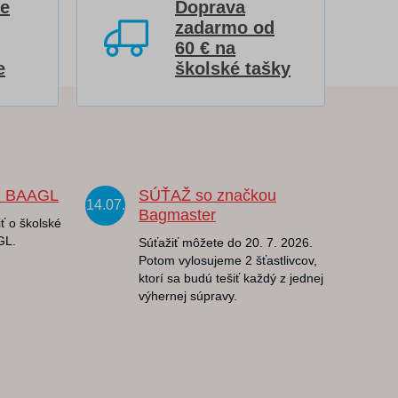
re
Doprava
zadarmo od
60 € na
e
školské tašky
u BAAGL
SÚŤAŽ so značkou
14.07.
Bagmaster
ť o školské
GL.
Súťažiť môžete do 20. 7. 2026.
Potom vylosujeme 2 šťastlivcov,
ktorí sa budú tešiť každý z jednej
výhernej súpravy.