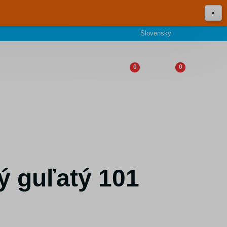
×
Slovensky
0
0
ý guľatý 101