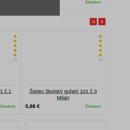
2,64 €
3,96 €
Skladom
Skladom
(1)
(1)
1 č.1
Štetec školský guľatý 101 č.3
Štetec
Milan
0,88 €
0,96 €
Skladom
Skladom