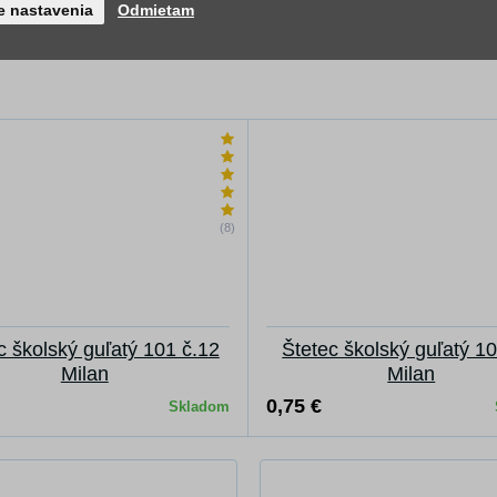
0,96 €
e nastavenia
Odmietam
Skladom
(8)
c školský guľatý 101 č.12
Štetec školský guľatý 10
Milan
Milan
0,75 €
Skladom