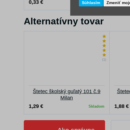
0,33 €
0,38 €
Súhlasím
Skladom
Zmeniť moj
Alternatívny tovar
(1)
Štetec školský guľatý 101 č.9
Štete
Milan
1,29 €
1,88 €
Skladom
Ako správne