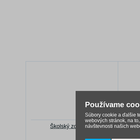
Používame coo
Súbory cookie a ďalšie 
webových stránok, na to
Školský zošit 510
návštevnosti našich webo
Š