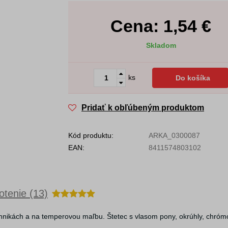
Cena:
1,54
€
Skladom
ks
Do košíka
Pridať k obľúbeným produktom
Kód produktu:
ARKA_0300087
EAN:
8411574803102
tenie (13)
echnikách a na temperovou maľbu. Štetec s vlasom pony, okrúhly, chr