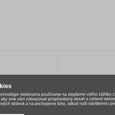
kies
technológie sledovania používame na zlepšenie vášho zážitku z
, aby sme vám zobrazovali prispôsobený obsah a cielené rekla
vých stránok a na pochopenie toho, odkiaľ naši návštevníci pr
kolský zošit A5 511 s
Štetec školský guľatý 10
pomocnou linajkou
Milan