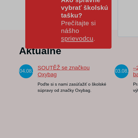
vybrať školskú
tašku?
Prečítajte si
nášho
sprievodcu
.
Aktuálne
SOUTĚŽ se značkou
–
04.08.
03.08.
Oxybag
b
Poďte si s nami zasúťažiť o školské
Pr
súpravy od značky Oxybag.
vý