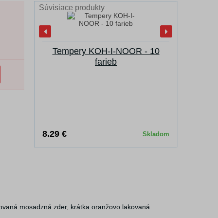
Súvisiace produkty
Tempery KOH-I-NOOR - 10
Kelímok
farieb
8.29 €
2.45 €
Skladom
ómovaná mosadzná zder, krátka oranžovo lakovaná