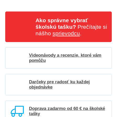
Ako správne vybrať
školskú tašku?
Prečítajte si
nášho
sprievodcu
.
Videonávody a recenzie, ktoré vám
pomôžu
Darčeky pre radosť ku každej
objednávke
Doprava zadarmo od 60 € na školské
tašky