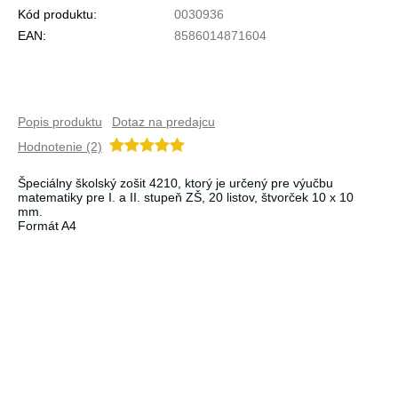
Kód produktu:
0030936
EAN:
8586014871604
Popis produktu
Dotaz na predajcu
Hodnotenie (2)
Špeciálny školský zošit 4210, ktorý je určený pre výučbu
matematiky pre I. a II. stupeň ZŠ, 20 listov, štvorček 10 x 10
mm.
Formát A4