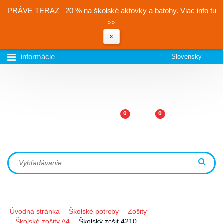
PRÁVE TERAZ –20 % na školské aktovky a batohy. Viac info tu
>>
×
informácie
Slovensky
0
0
Úvodná stránka
Školské potreby
Zošity
Školské zošity A4
Školský zošit 4210