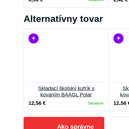
Alternatívny tovar
Skladací školský kufrík s
Sk
kovaním BAAGL Polar
kov
12,56 €
12,56 
Skladom
Ako správne