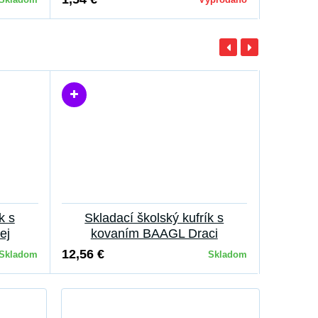
k s
Skladací školský kufrík s
ej
kovaním BAAGL Draci
12,56 €
Skladom
Skladom