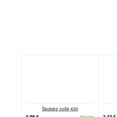
Školský zošit 420
0,96 €
2,42 €
Skladom