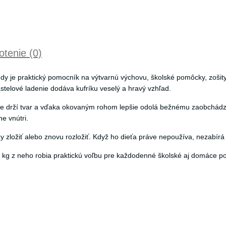
tenie (0)
 je praktický pomocník na výtvarnú výchovu, školské pomôcky, zošity,
telové ladenie dodáva kufríku veselý a hravý vzhľad.
re drží tvar a vďaka okovaným rohom lepšie odolá bežnému zaobchádz
e vnútri.
 zložiť alebo znovu rozložiť. Když ho dieťa práve nepoužíva, nezabírá
 kg z neho robia praktickú voľbu pre každodenné školské aj domáce pou