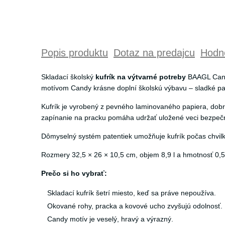
Popis produktu
Dotaz na predajcu
Hodno
Skladací školský
kufrík na výtvarné potreby
BAAGL Candy
motívom Candy krásne doplní školskú výbavu – sladké pas
Kufrík je vyrobený z pevného laminovaného papiera, dob
zapínanie na pracku pomáha udržať uložené veci bezpečn
Dômyselný systém patentiek umožňuje kufrík počas chvilky
Rozmery 32,5 × 26 × 10,5 cm, objem 8,9 l a hmotnosť 0,5
Prečo si ho vybrať:
Skladací kufrík šetrí miesto, keď sa práve nepoužíva.
Okované rohy, pracka a kovové ucho zvyšujú odolnosť.
Candy motív je veselý, hravý a výrazný.