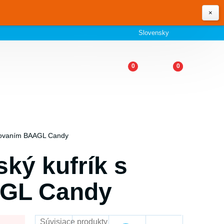
×
Slovensky
0
0
s kovaním BAAGL Candy
ský kufrík s
GL Candy
Súvisiace produkty