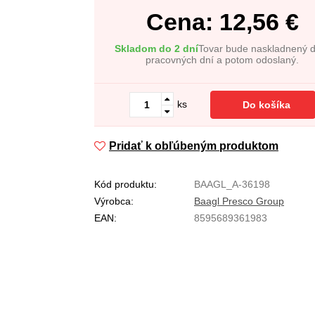
Cena:
12,56
€
Skladom do 2 dní
Tovar bude naskladnený 
pracovných dní a potom odoslaný.
ks
Do košíka
Pridať k obľúbeným produktom
Kód produktu:
BAAGL_A-36198
Výrobca:
Baagl Presco Group
EAN:
8595689361983