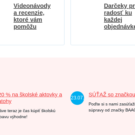
Videonávody
Darčeky p
a recenzie,
radosť ku
ktoré vám
každej
pomôžu
objednávk
20 % na školské aktovky a
SÚŤAŽ so značko
23.07.
atohy
Poďte si s nami zasúťaži
súpravy od značky BAA
áve teraz je čas kúpiť školskú
bavu výhodne!