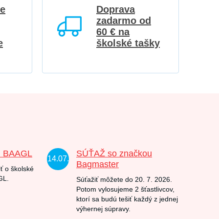
re
Doprava
zadarmo od
60 € na
e
školské tašky
u BAAGL
SÚŤAŽ so značkou
14.07.
Bagmaster
ť o školské
GL.
Súťažiť môžete do 20. 7. 2026.
Potom vylosujeme 2 šťastlivcov,
ktorí sa budú tešiť každý z jednej
výhernej súpravy.