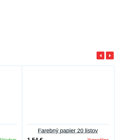
Farebný papier 20 listov
Tem
1,54 €
3,88 €
Skladom
Vyprodáno