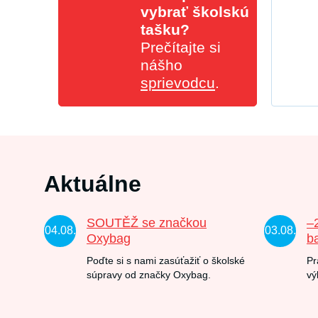
vybrať školskú
tašku?
Prečítajte si
nášho
sprievodcu
.
Aktuálne
SOUTĚŽ se značkou
–
04.08.
03.08.
Oxybag
b
Poďte si s nami zasúťažiť o školské
Pr
súpravy od značky Oxybag.
vý