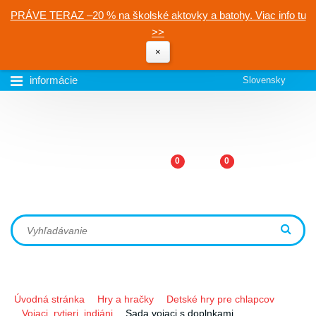
PRÁVE TERAZ –20 % na školské aktovky a batohy. Viac info tu
>>
×
informácie
Slovensky
0
0
Úvodná stránka
Hry a hračky
Detské hry pre chlapcov
Vojaci, rytieri, indiáni
Sada vojaci s doplnkami