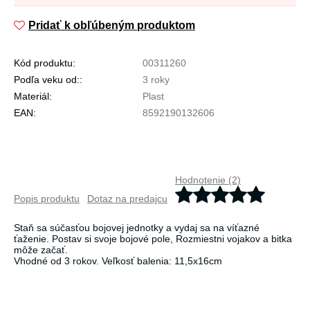
Pridať k obľúbeným produktom
Kód produktu:
00311260
Podľa veku od::
3 roky
Materiál:
Plast
EAN:
8592190132606
Hodnotenie (2)
Popis produktu
Dotaz na predajcu
Staň sa súčasťou bojovej jednotky a vydaj sa na víťazné
ťaženie. Postav si svoje bojové pole, Rozmiestni vojakov a bitka
môže začať.
Vhodné od 3 rokov. Veľkosť balenia: 11,5x16cm