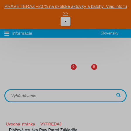
PRÁVE TERAZ –20 % na školské aktovky a batohy. Viac info tu
>>
×
informácie
Slovensky
0
0
Úvodná stránka
VÝPREDAJ
Plážová osuška Paw Patrol Základňa