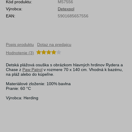
Kód produktu:
M57556
Výrobca:
Detexpol
EAN:
5901685657556
Popis produktu
Dotaz na predajcu
Hodnotenie (3)
Detská plážová osuška s obrázkom hlavných hrdinov Rydera a
Chase z
Paw Patrol
v rozmere 70 x 140 cm. Vhodná k bazénu,
na pláž alebo do kúpeľne.
Materiálové zloženie: 100% bavlna
Pranie: 60 °C
Výrobca: Herding