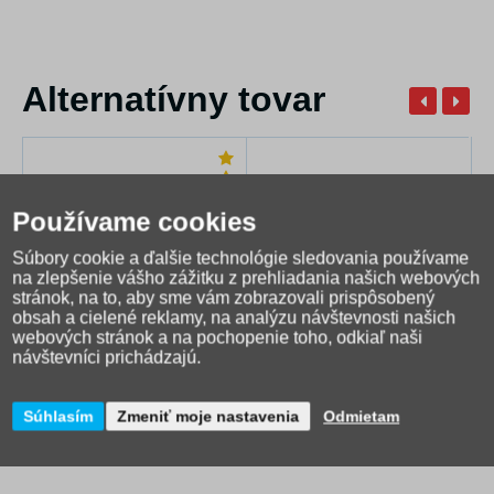
Alternatívny tovar
Používame cookies
Súbory cookie a ďalšie technológie sledovania používame
(5)
na zlepšenie vášho zážitku z prehliadania našich webových
stránok, na to, aby sme vám zobrazovali prispôsobený
obsah a cielené reklamy, na analýzu návštevnosti našich
webových stránok a na pochopenie toho, odkiaľ naši
návštevníci prichádzajú.
Osuška Paw Patrol
12,16 €
Súhlasím
Zmeniť moje nastavenia
Odmietam
Vyprodáno