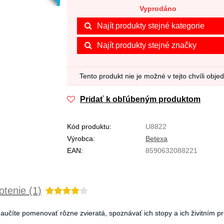
Vyprodáno
Najít produkty stejné kategorie
Najít produkty stejné značky
Tento produkt nie je možné v tejto chvíli obje
Pridať k obľúbeným produktom
Kód produktu:
U8822
Výrobca:
Betexa
EAN:
8590632088221
tenie (1)
naučíte pomenovať rôzne zvieratá, spoznávať ich stopy a ich živitním pr