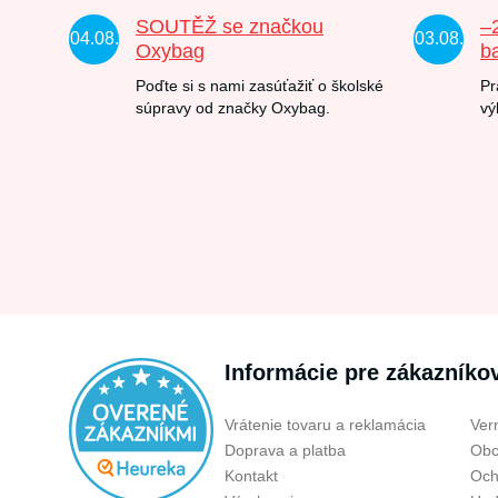
SOUTĚŽ se značkou
–
04.08.
03.08.
Oxybag
b
Poďte si s nami zasúťažiť o školské
Pr
súpravy od značky Oxybag.
vý
Informácie pre zákazníko
Vrátenie tovaru a reklamácia
Ver
Doprava a platba
Obc
Kontakt
Och