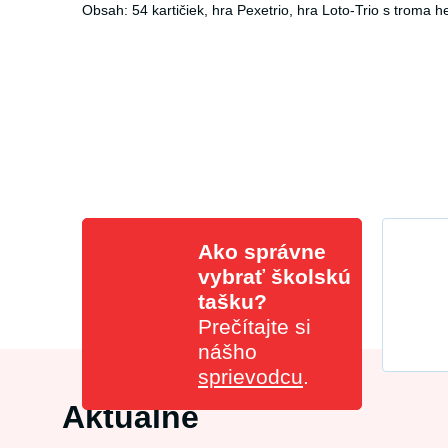
Obsah: 54 kartičiek, hra Pexetrio, hra Loto-Trio s troma 
Ako správne
vybrať školskú
tašku?
Prečítajte si
nášho
sprievodcu
.
Aktuálne