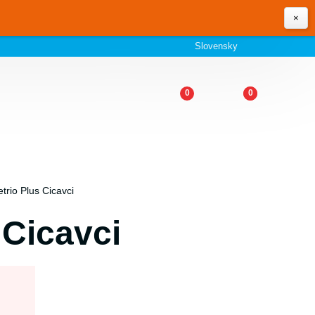
×
Slovensky
0
0
trio Plus Cicavci
 Cicavci