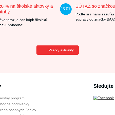
20 % na školské aktovky a
SÚŤAŽ so značko
23.07.
atohy
Poďte si s nami zasúťaži
súpravy od značky BAA
áve teraz je čas kúpiť školskú
bavu výhodne!
Všetky aktuality
v
Sledujte
nostný program
hodné podmienky
rana osobných údajov