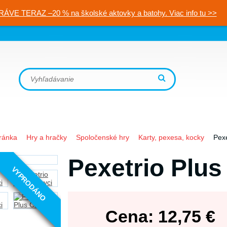
RÁVE TERAZ –20 % na školské aktovky a batohy. Viac info tu >>
ránka
Hry a hračky
Spoločenské hry
Karty, pexesa, kocky
Pexe
Pexetrio Plus
VYPRODÁNO
Cena:
12,75
€