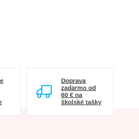
re
Doprava
zadarmo od
60 € na
e
školské tašky