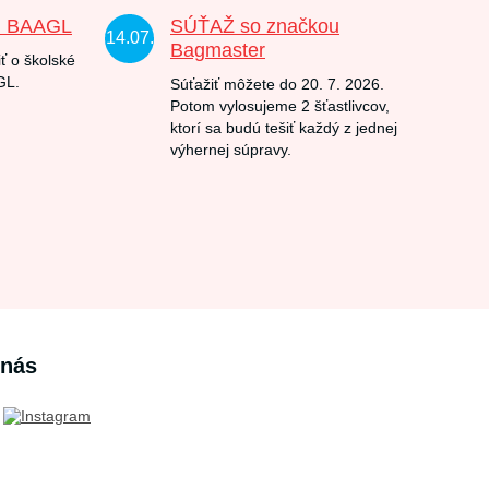
u BAAGL
SÚŤAŽ so značkou
14.07.
Bagmaster
ť o školské
GL.
Súťažiť môžete do 20. 7. 2026.
Potom vylosujeme 2 šťastlivcov,
ktorí sa budú tešiť každý z jednej
výhernej súpravy.
 nás