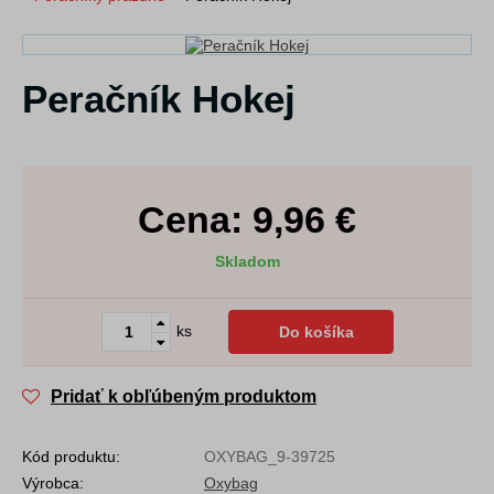
Peračník Hokej
Cena:
9,96
€
Skladom
ks
Do košíka
Pridať k obľúbeným produktom
Kód produktu:
OXYBAG_9-39725
Výrobca:
Oxybag