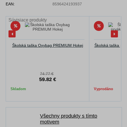
EAN:
8596424193937
Súvisiace produkty
Školská taška Oxybag PREMIUM Hokej
Školská taška pr
74.77 €
6
59.82 €
5
Skladom
Vyprodáno
Všechny produkty s tímto
motivem