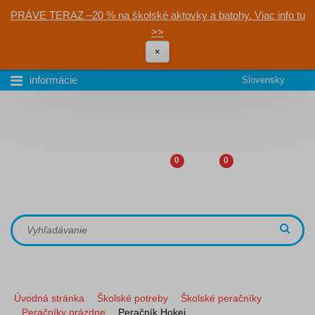
PRÁVE TERAZ –20 % na školské aktovky a batohy. Viac info tu
>>
×
informácie
Slovensky
0
0
Úvodná stránka
Školské potreby
Školské peračníky
Peračníky prázdne
Peračník Hokej