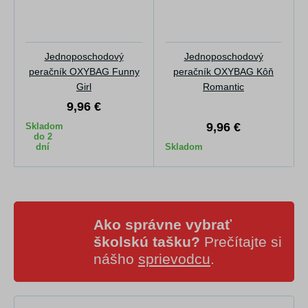
Jednoposchodový
Jednoposchodový
peračník OXYBAG Funny
peračník OXYBAG Kôň
Girl
Romantic
9,96 €
9,96 €
Skladom
do 2
dní
Skladom
Ako správne vybrať
školskú tašku?
Prečítajte si
nášho
sprievodcu
.