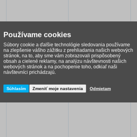
Používame cookies
Zošit do školy 523
Zošit školský 624 linka
Súbory cookie a ďalšie technológie sledovania používame
na zlepšenie vášho zážitku z prehliadania našich webových
stránok, na to, aby sme vám zobrazovali prispôsobený
0,38 €
0,29 €
obsah a cielené reklamy, na analýzu návštevnosti našich
webových stránok a na pochopenie toho, odkiaľ naši
Skladom
Skladom
návštevníci prichádzajú.
Alternatívny tovar
Súhlasím
Zmeniť moje nastavenia
Odmietam