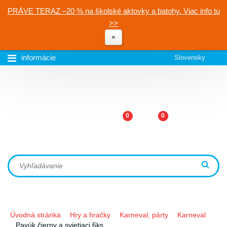
PRÁVE TERAZ –20 % na školské aktovky a batohy. Viac info tu
>>
×
informácie
Slovensky
0
0
Úvodná stránka
Hry a hračky
Karneval, párty
Karneval
Pavúk čierny a svietiaci 6ks