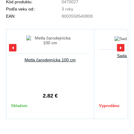
Kód produktu:
0470027
Podľa veku od::
3 roky
EAN:
8003558540808
Sada pra
Metla čarodejnícka 100 cm
2.82 €
1
Skladom
Vyprodáno