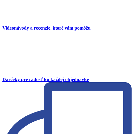
Videonávody a recenzie, ktoré vám pomôžu
Darčeky pre radosť ku každej objednávke