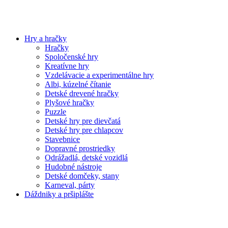
Hry a hračky
Hračky
Spoločenské hry
Kreatívne hry
Vzdelávacie a experimentálne hry
Albi, kúzelné čítanie
Detské drevené hračky
Plyšové hračky
Puzzle
Detské hry pre dievčatá
Detské hry pre chlapcov
Stavebnice
Dopravné prostriedky
Odrážadlá, detské vozidlá
Hudobné nástroje
Detské domčeky, stany
Karneval, párty
Dáždniky a pršiplášte