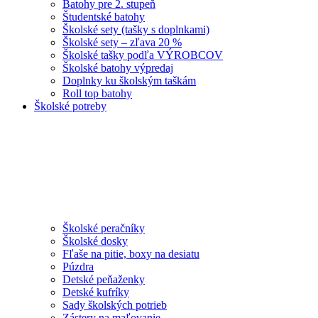
Batohy pre 2. stupeň
Študentské batohy
Školské sety (tašky s doplnkami)
Školské sety – zľava 20 %
Školské tašky podľa VÝROBCOV
Školské batohy výpredaj
Doplnky ku školským taškám
Roll top batohy
Školské potreby
Školské peračníky
Školské dosky
Fľaše na pitie, boxy na desiatu
Púzdra
Detské peňaženky
Detské kufríky
Sady školských potrieb
Zástery na maľovanie