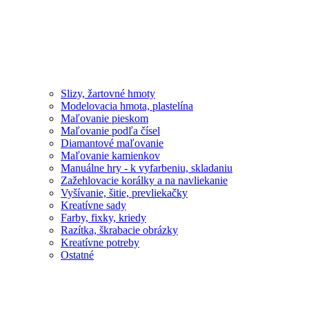
Slizy, žartovné hmoty
Modelovacia hmota, plastelína
Maľovanie pieskom
Maľovanie podľa čísel
Diamantové maľovanie
Maľovanie kamienkov
Manuálne hry - k vyfarbeniu, skladaniu
Zažehlovacie korálky a na navliekanie
Vyšívanie, šitie, prevliekačky
Kreatívne sady
Farby, fixky, kriedy
Razítka, škrabacie obrázky
Kreatívne potreby
Ostatné