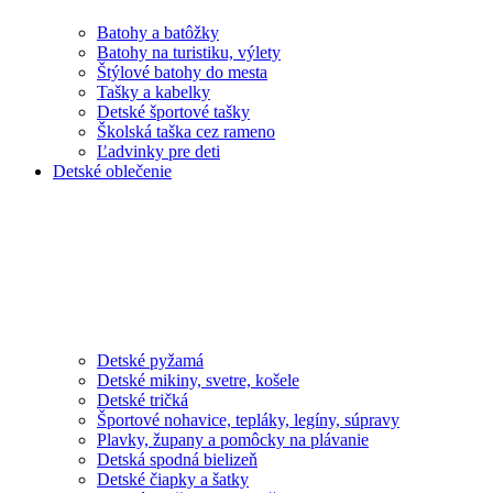
Batohy a batôžky
Batohy na turistiku, výlety
Štýlové batohy do mesta
Tašky a kabelky
Detské športové tašky
Školská taška cez rameno
Ľadvinky pre deti
Detské oblečenie
Detské pyžamá
Detské mikiny, svetre, košele
Detské tričká
Športové nohavice, tepláky, legíny, súpravy
Plavky, župany a pomôcky na plávanie
Detská spodná bielizeň
Detské čiapky a šatky