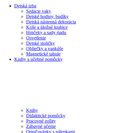
Detská izba
Sedacie vaky
Detské hodiny, budíky
Detská nástenná dekorácia
Koše a úložné krabice
Hrnčeky a sady riadu
Osvetlenie
Detské stoličky
Obliečky a vankúše
Magnetické tabule
Knihy a učebné pomôcky
Knihy
Didaktické pomôcky
Pracovné zošity
Zábavné učenie
Omaľovánky s nálepkami