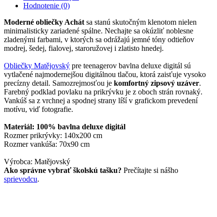
Hodnotenie (0)
Moderné obliečky Achát
sa stanú skutočným klenotom nielen
minimalisticky zariadené spálne. Nechajte sa okúzliť noblesne
zladenými farbami, v ktorých sa odrážajú jemné tóny odtieňov
modrej, šedej, fialovej, staroružovej i zlatisto hnedej.
Obliečky Matějovský
pre teenagerov bavlna deluxe digitál sú
vytlačené najmodernejšou digitálnou tlačou, ktorá zaisťuje vysoko
precízny detail. Samozrejmosťou je
komfortný zipsový uzáver
.
Farebný podklad povlaku na prikrývku je z oboch strán rovnaký.
Vankúš sa z vrchnej a spodnej strany líší v grafickom prevedení
motívu, viď fotografie.
Materiál: 100% bavlna deluxe digitál
Rozmer prikrývky: 140x200 cm
Rozmer vankúša: 70x90 cm
Výrobca: Matějovský
Ako správne vybrať školskú tašku?
Prečítajte si nášho
sprievodcu
.