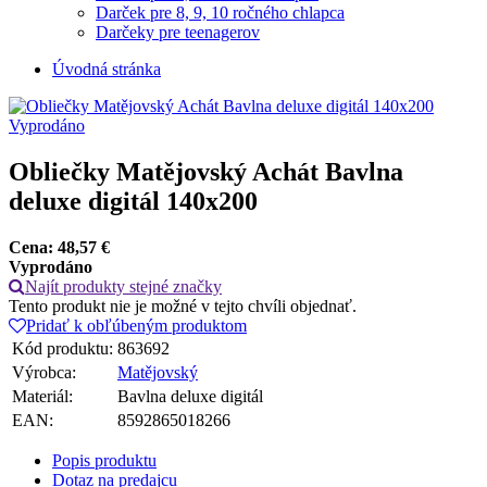
Darček pre 8, 9, 10 ročného chlapca
Darčeky pre teenagerov
Úvodná stránka
Vyprodáno
Obliečky Matějovský Achát Bavlna
deluxe digitál 140x200
Cena:
48,57
€
Vyprodáno
Najít produkty stejné značky
Tento produkt nie je možné v tejto chvíli objednať.
Pridať k obľúbeným produktom
Kód produktu:
863692
Výrobca:
Matějovský
Materiál:
Bavlna deluxe digitál
EAN:
8592865018266
Popis produktu
Dotaz na predajcu