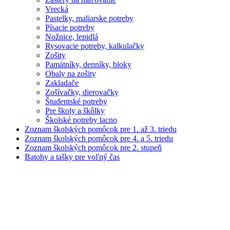
Vrecká
Pastelky, maliarske potreby
Písacie potreby
Nožnice, lepidlá
Rysovacie potreby, kalkulačky
Zošity
Pamätníky, denníky, bloky
Obaly na zošity
Zakladače
Zošívačky, dierovačky
Študentské potreby
Pre školy a škôlky
Školské potreby lacno
Zoznam školských pomôcok pre 1. až 3. triedu
Zoznam školských pomôcok pre 4. a 5. triedu
Zoznam školských pomôcok pre 2. stupeň
Batohy a tašky pre voľný čas