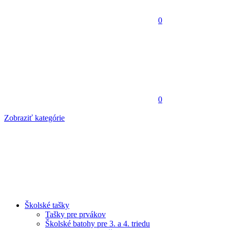
0
0
Zobraziť kategórie
Školské tašky
Tašky pre prvákov
Školské batohy pre 3. a 4. triedu