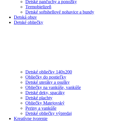
Detské pančuchy a ponožky
Termobielizeň
Detské softshellové nohavice a bundy
Detská obuv
Detské obliečky
Detské obliečky 140x200
Obliečky do postieľky
Detské uteráky a osušky
Obliečky na vankúše, vankúše
Detské deky, spacáky
Detské plachty
Obliečky Matejovský
Periny a vankúše
Detské obliečky výpredaj
Kreatívne tvorenie