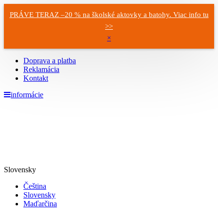
PRÁVE TERAZ –20 % na školské aktovky a batohy. Viac info tu
>>
×
Doprava a platba
Reklamácia
Kontakt
informácie
Slovensky
Čeština
Slovensky
Maďarčina