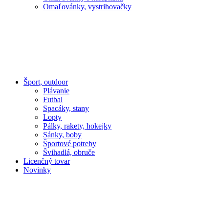
Omaľovánky, vystrihovačky
Šport, outdoor
Plávanie
Futbal
Spacáky, stany
Lopty
Pálky, rakety, hokejky
Sánky, boby
Športové potreby
Švihadlá, obruče
Licenčný tovar
Novinky