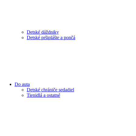
Detské dáždniky
Detské pršiplášte a pončá
Do auta
Detské chrániče sedadiel
Tienidlá a ostatné