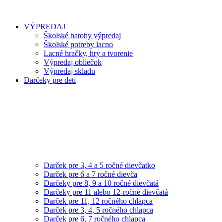
VÝPREDAJ
Školské batohy výpredaj
Školské potreby lacno
Lacné hračky, hry a tvorenie
Výpredaj obliečok
Výpredaj skladu
Darčeky pre deti
Darček pre 3, 4 a 5 ročné dievčatko
Darček pre 6 a 7 ročné dievča
Darčeky pre 8, 9 a 10 ročné dievčatá
Darčeky pre 11 alebo 12-ročné dievčatá
Darček pre 11, 12 ročného chlapca
Darček pre 3, 4, 5 ročného chlapca
Darček pre 6, 7 ročného chlapca