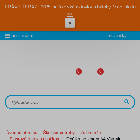
PRÁVE TERAZ –20 % na školské aktovky a batohy. Viac info tu
>>
×
informácie
Slovensky
0
0
Úvodná stránka
Školské potreby
Zakladače
Plastové obaly s cvočkom
Obálka so zipom A4 Vitamin