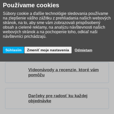
Používame cookies
Súbory cookie a ďalšie technológie sledovania používame
na zlepšenie vášho zážitku z prehliadania našich webových
stránok, na to, aby sme vám zobrazovali prispôsobený
obsah a cielené reklamy, na analýzu návštevnosti našich
webových stránok a na pochopenie toho, odkiaľ naši
Ako správne vybrať
návštevníci prichádzajú.
školskú tašku?
Prečítajte si
nášho
sprievodcu
.
Súhlasím
Zmeniť moje nastavenia
Odmietam
Videonávody a recenzie, ktoré vám
pomôžu
Darčeky pre radosť ku každej
objednávke