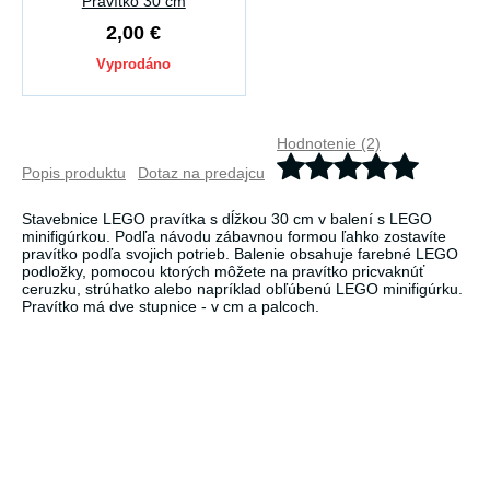
Pravítko 30 cm
2,00 €
Vyprodáno
Hodnotenie (2)
Popis produktu
Dotaz na predajcu
Stavebnice LEGO pravítka s dĺžkou 30 cm v balení s LEGO
minifigúrkou. Podľa návodu zábavnou formou ľahko zostavíte
pravítko podľa svojich potrieb. Balenie obsahuje farebné LEGO
podložky, pomocou ktorých môžete na pravítko pricvaknúť
ceruzku, strúhatko alebo napríklad obľúbenú LEGO minifigúrku.
Pravítko má dve stupnice - v cm a palcoch.