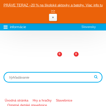
PRÁVE TERAZ –20 % na školské aktovky a batohy. Viac info tu
>>
×
informácie
Slovensky
0
0
Úvodná stránka
Hry a hračky
Stavebnice
Ostatné detské stavebnice