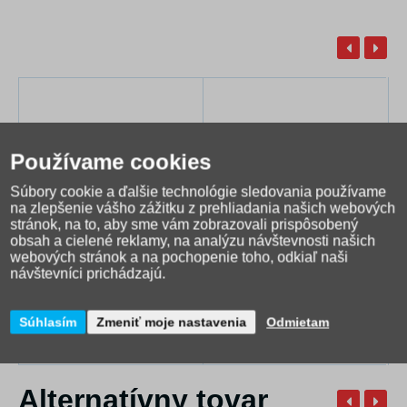
Používame cookies
Súbory cookie a ďalšie technológie sledovania používame
na zlepšenie vášho zážitku z prehliadania našich webových
stránok, na to, aby sme vám zobrazovali prispôsobený
obsah a cielené reklamy, na analýzu návštevnosti našich
webových stránok a na pochopenie toho, odkiaľ naši
Výkresy A3 / 10 ks
Výkresy A4 / 10 ks
návštevníci prichádzajú.
2,42 €
1,33 €
Súhlasím
Zmeniť moje nastavenia
Odmietam
Skladom
Skladom
Alternatívny tovar