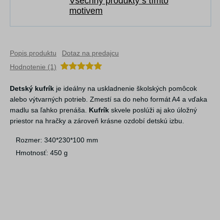
Všechny produkty s tímto
motivem
Popis produktu
Dotaz na predajcu
Hodnotenie (1)
Detský kufrík
je ideálny na uskladnenie školských pomôcok
alebo výtvarných potrieb. Zmestí sa do neho formát A4 a vďaka
madlu sa ľahko prenáša.
Kufrík
skvele poslúži aj ako úložný
priestor na hračky a zároveň krásne ozdobí detskú izbu.
Rozmer: 340*230*100 mm
Hmotnosť: 450 g