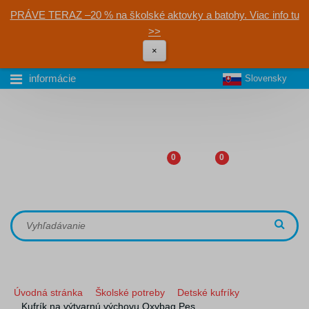
PRÁVE TERAZ –20 % na školské aktovky a batohy. Viac info tu
>>
×
informácie
Slovensky
0
0
Úvodná stránka
Školské potreby
Detské kufríky
Kufrík na výtvarnú výchovu Oxybag Pes