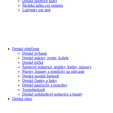
Detské športové tašky
Školská taška cez rameno
Ľadvinky pre deti
Detské oblečenie
Detské pyžamá
Detské mikiny, svetre, košele
Detské tričká
Športové nohavice, tepláky, legíny, súpravy
Plavky, župany a pomôcky na plávanie
Detská spodná bielizeň
Detské čiapky a šatky
Detské pančuchy a ponožky
Termobielizeň
Detské softshellové nohavice a bundy
Detská obuv