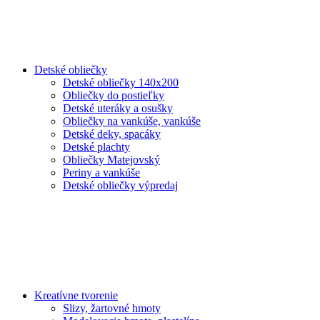
Detské obliečky
Detské obliečky 140x200
Obliečky do postieľky
Detské uteráky a osušky
Obliečky na vankúše, vankúše
Detské deky, spacáky
Detské plachty
Obliečky Matejovský
Periny a vankúše
Detské obliečky výpredaj
Kreatívne tvorenie
Slizy, žartovné hmoty