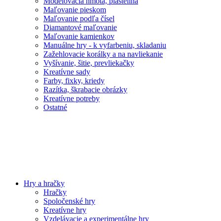
Modelovacia hmota, plastelína
Maľovanie pieskom
Maľovanie podľa čísel
Diamantové maľovanie
Maľovanie kamienkov
Manuálne hry - k vyfarbeniu, skladaniu
Zažehlovacie korálky a na navliekanie
Vyšívanie, šitie, prevliekačky
Kreatívne sady
Farby, fixky, kriedy
Razítka, škrabacie obrázky
Kreatívne potreby
Ostatné
Hry a hračky
Hračky
Spoločenské hry
Kreatívne hry
Vzdelávacie a experimentálne hry