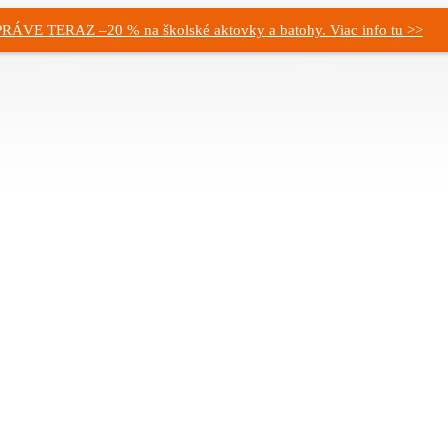
PRÁVE TERAZ –20 % na školské aktovky a batohy. Viac info tu >>