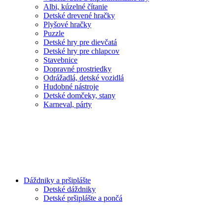
Albi, kúzelné čítanie
Detské drevené hračky
Plyšové hračky
Puzzle
Detské hry pre dievčatá
Detské hry pre chlapcov
Stavebnice
Dopravné prostriedky
Odrážadlá, detské vozidlá
Hudobné nástroje
Detské domčeky, stany
Karneval, párty
Dáždniky a pršiplášte
Detské dáždniky
Detské pršiplášte a pončá