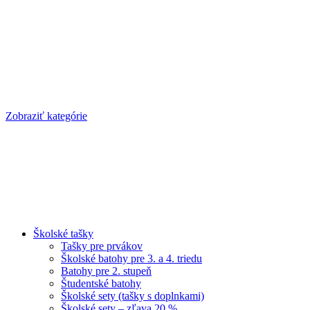
Zobraziť kategórie
Školské tašky
Tašky pre prvákov
Školské batohy pre 3. a 4. triedu
Batohy pre 2. stupeň
Študentské batohy
Školské sety (tašky s doplnkami)
Školské sety – zľava 20 %