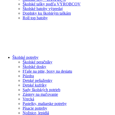
Školské tašky podľa VÝROBCOV
Školské batohy výpredaj
Doplnky ku školským taškám
Roll top batohy
Školské potreby
Školské peračníky
Školské dosky
Fľaše na pitie, boxy na desiatu
Púzdra
Detské peňaženky
Detské kufríky
Sady školských potrieb
Zástery na maľovanie
Vrecká
Pastelky, maliarske potreby
Písacie potreby
Nožnice, lepidlá