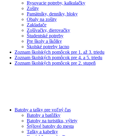
Rysovacie potreby, kalkulačky
Zošity
Pamätníky, denníky, bloky
Obaly na zošity
Zakladače
Zošívačky, dierovačky
Študentské potreby
Pre školy a škôlky
Školské potreby lacno
Zoznam školských pomôcok pre 1. až 3. triedu
Zoznam školských pomôcok pre 4. a 5. triedu
Zoznam školských pomôcok pre 2. stupeň
Batohy a tašky pre voľný čas
Batohy a batôžky
Batohy na turistiku, výlety
Štýlové batohy do mesta
Tašky a kabelky