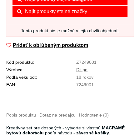
Najít produkty stejné značky
Tento produkt nie je možné v tejto chvíli objednať.
Pridať k obľúbeným produktom
Kód produktu:
Z7249001
Výrobca:
Ditipo
Podľa veku od::
18 rokov
EAN:
7249001
Popis produktu
Dotaz na predajcu
Hodnotenie (0)
Kreatívny set pre dospelých - vytvorte si vlastnú
MACRAMÉ
bytovú dekoráciu
podľa návodu -
závesné košíky
.