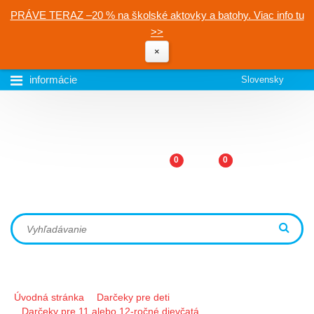
PRÁVE TERAZ –20 % na školské aktovky a batohy. Viac info tu
>>
×
informácie
Slovensky
0
0
Úvodná stránka
Darčeky pre deti
Darčeky pre 11 alebo 12-ročné dievčatá