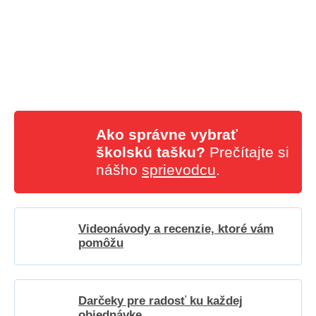
Ako správne vybrať
školskú tašku?
Prečítajte si
nášho
sprievodcu
.
Videonávody a recenzie, ktoré vám
pomôžu
Darčeky pre radosť ku každej
objednávke