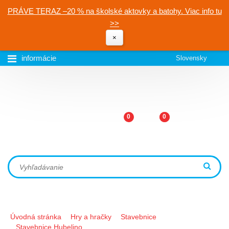
PRÁVE TERAZ –20 % na školské aktovky a batohy. Viac info tu
>>
×
informácie
Slovensky
0
0
Úvodná stránka
Hry a hračky
Stavebnice
Stavebnice Hubelino