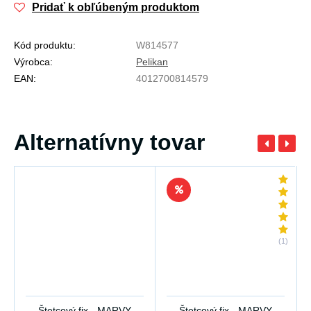
Pridať k obľúbeným produktom
Kód produktu:
W814577
Výrobca:
Pelikan
EAN:
4012700814579
Alternatívny tovar
(1)
Štetcový fix - MARVY
Štetcový fix - MARVY