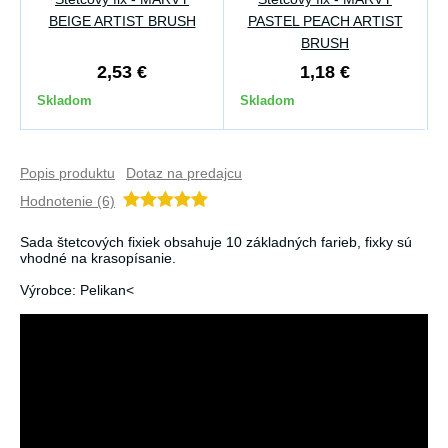
BEIGE ARTIST BRUSH
PASTEL PEACH ARTIST
BRUSH
2,53 €
1,18 €
Skladom
Skladom
Popis produktu
Dotaz na predajcu
Hodnotenie (6)
Sada štetcových fixiek obsahuje 10 základných farieb, fixky sú
vhodné na krasopísanie.
Výrobce: Pelikan<