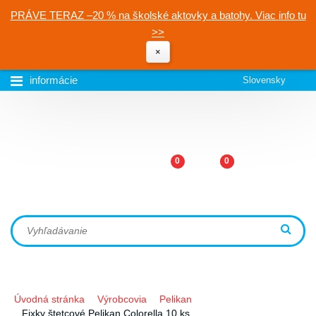
PRÁVE TERAZ –20 % na školské aktovky a batohy. Viac info tu
>>
×
informácie
Slovensky
0
0
Úvodná stránka
Výrobcovia
Pelikan
Fixky štetcové Pelikan Colorella 10 ks