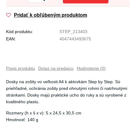
Pridať k obľúbeným produktom
Kód produktu:
STEP_213403
EAN:
4047443493675
Popis produktu
Dotaz na predajcu
Hodnotenie (0)
Dosky na zošity vo veľkosti A4 k aktovkám Step by Step. Sú
priehľadné, ochránia zošity pred ohnutými rohmi či natrhnutými
stránkami. Dosky majú praktické ucho do ruky a sú vyrobené z
kvalitného plastu.
Rozmery (h x š x v): 5 x 24,5 x 30,5 cm
Hmotnosť: 140 g