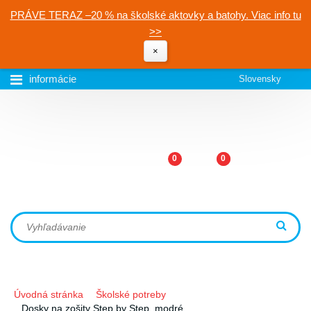
PRÁVE TERAZ –20 % na školské aktovky a batohy. Viac info tu
>>
×
informácie
Slovensky
0
0
Úvodná stránka
Školské potreby
Dosky na zošity Step by Step, modré