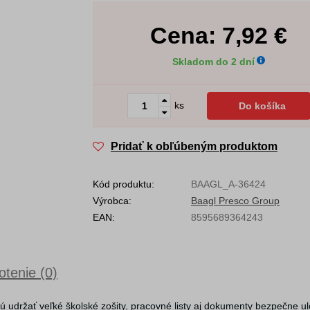
Cena:
7,92
€
Skladom do 2 dní
ks
Do košíka
Pridať k obľúbeným produktom
Kód produktu:
BAAGL_A-36424
Výrobca:
Baagl Presco Group
EAN:
8595689364243
tenie (0)
ú udržať veľké školské zošity, pracovné listy aj dokumenty bezpečne u