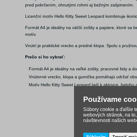
pred pokrčením, ohnutými rohmi aj bežným zašpinením.
Licenční motív Hello Kitty Sweet Leopard kombinuje ikon
Formát A4 je ideálny na väčší zošity a papiere, ktoré sa
motív.
Vnútri je praktické vrecko a predné klopa. Spolu s pružn
Prečo si ho vybrať:
Formát A4 je ideálny na veľké zošity, pracovné listy a 
Vnútorné vrecko, klopa a gumička pomáhajú udržať obs
Motív Hello Kitty Sweet Leopard ladí k aktovce, batoh
Používame coo
Súbory cookie a ďalšie 
webových stránok, na to
návštevnosti našich webo
Súhlasím
Zmeniť moj