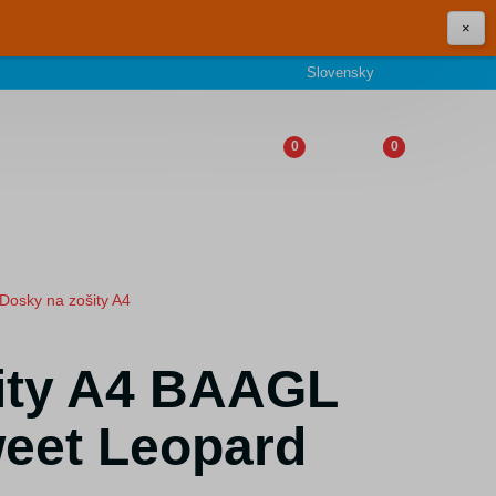
×
Slovensky
0
0
Dosky na zošity A4
ity A4 BAAGL
weet Leopard