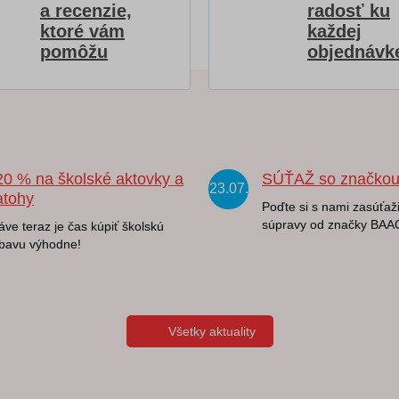
a recenzie,
radosť ku
ktoré vám
každej
pomôžu
objednávk
20 % na školské aktovky a
SÚŤAŽ so značko
23.07.
atohy
Poďte si s nami zasúťaži
súpravy od značky BAA
áve teraz je čas kúpiť školskú
bavu výhodne!
Všetky aktuality