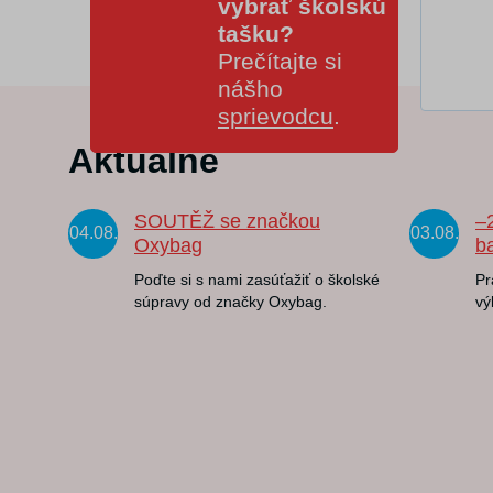
vybrať školskú
tašku?
Prečítajte si
nášho
sprievodcu
.
Aktuálne
SOUTĚŽ se značkou
–
04.08.
03.08.
Oxybag
b
Poďte si s nami zasúťažiť o školské
Pr
súpravy od značky Oxybag.
vý