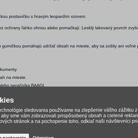
ickou postavičku s hravým leopardím vzorem.
 bez ochrany ľahko ohnou alebo pomačkají. Lesklý lakovaný povrch zvy
ou gumičkou pomáhajú udržať obsah na mieste, aby sa zošity ani voľné 
dokumenty.
ah na mieste.
u alebo peračníka BAAGL.
kies
technológie sledovania používame na zlepšenie vášho zážitku z
, aby sme vám zobrazovali prispôsobený obsah a cielené rekla
vých stránok a na pochopenie toho, odkiaľ naši návštevníci pr
e nastavenia
Odmietam