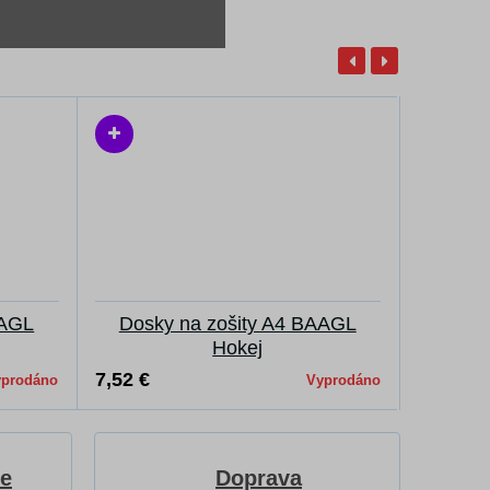
AAGL
Dosky na zošity A4 BAAGL
Hokej
7,52 €
yprodáno
Vyprodáno
re
Doprava