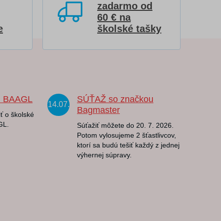
zadarmo od
60 € na
e
školské tašky
u BAAGL
SÚŤAŽ so značkou
14.07.
Bagmaster
ť o školské
GL.
Súťažiť môžete do 20. 7. 2026.
Potom vylosujeme 2 šťastlivcov,
ktorí sa budú tešiť každý z jednej
výhernej súpravy.