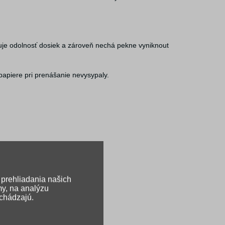
šuje odolnosť dosiek a zároveň nechá pekne vyniknout
papiere pri prenášanie nevysypaly.
 prehliadania našich
my, na analýzu
ichádzajú.