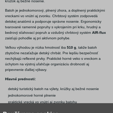
krúžok aj bežné nosenie.
Batoh je jednokomorový, plnený zhora, a doplnený praktickými
vreckami vo vnútri aj zvonku. Chrbtový systém zodpovedá
detskej anatómii a podporuje správne nosenie. Ergonomicky
tvarované ramenné popruhy s vykrojením pri krku, hrudný a
bedrový sťahovací popruh a vzdušný chrbtový systém
AIR-flux
zaisťujú pohodlie aj pri aktívnom pohybe.
Veľkou výhodou je nízka hmotnosť iba
510 g
, takže batoh
zbytočne nezaťažuje detský chrbát. Pre lepšiu bezpečnosť
nechýbajú reflexné prvky. Praktické horné veko s vreckom a
úchytom na výstroj uľahčuje organizáciu drobností aj
pripevnenie ďalšej výbavy.
Hlavné prednosti:
detský turistický batoh na výlety, krúžky aj bežné nosenie
jednokomorové horné plnenie
praktické vrecká vo vnútri aj zvonku batohu
ergonomické ramenné popruhy s vykrojením pri krku