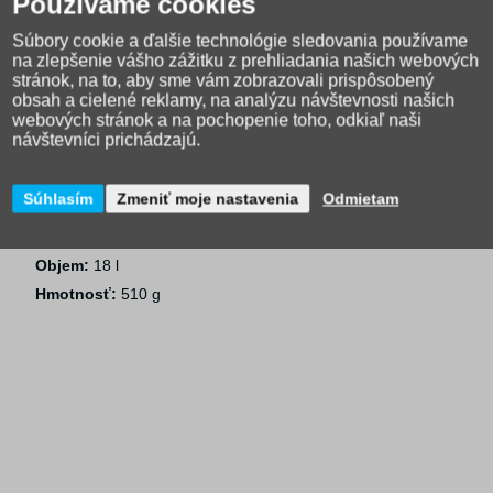
Používame cookies
hrudný a bedrový sťahovací popruh
vzdušný chrbtový systém AIR-flux
Súbory cookie a ďalšie technológie sledovania používame
na zlepšenie vášho zážitku z prehliadania našich webových
reflexné prvky pre lepšiu viditeľnosť
stránok, na to, aby sme vám zobrazovali prispôsobený
horné veko s vreckom a úchytom na výstroj
obsah a cielené reklamy, na analýzu návštevnosti našich
webových stránok a na pochopenie toho, odkiaľ naši
ľahká konštrukcia – iba 510 g
návštevníci prichádzajú.
Parametre:
Súhlasím
Zmeniť moje nastavenia
Odmietam
Odporúčaná výška postavy:
120–145 cm
Rozmery (V × Š × H):
43 × 26 × 20 cm
Objem:
18 l
Hmotnosť:
510 g