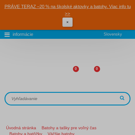
PRÁVE TERAZ –20 % na školské aktovky a batohy. Viac info tu
>>
×
informácie
Slovensky
0
0
Úvodná stránka
Batohy a tašky pre voľný čas
Batohy a batôžky
Väčšie batohy