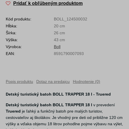
Pridať k obľúbeným produktom
Kód produktu:
BOLL_124500032
Hĺbka:
20 cm
Šírka:
26 cm
Výška:
43 cm
Výrobca:
Boll
EAN:
8591790007093
Popis produktu
Dotaz na predajcu
Hodnotenie (0)
Detský turistický batoh BOLL TRAPPER 18 l - Truered
Detský turistický batoh BOLL TRAPPER 18 l
v prevedení
Truered
je ľahký a funkčný batoh pre malých turistov,
cestovateľov aj školákov. Je vhodný pre deti od približne 120 cm
výšky a vďaka objemu 18 litrov pohodlne pojme výbavu na výlet,