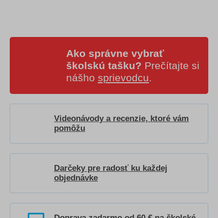
Ako správne vybrať
školskú tašku?
Prečítajte si
nášho
sprievodcu
.
Videonávody a recenzie, ktoré vám
pomôžu
Darčeky pre radosť ku každej
objednávke
Doprava zadarmo od 60 € na školské