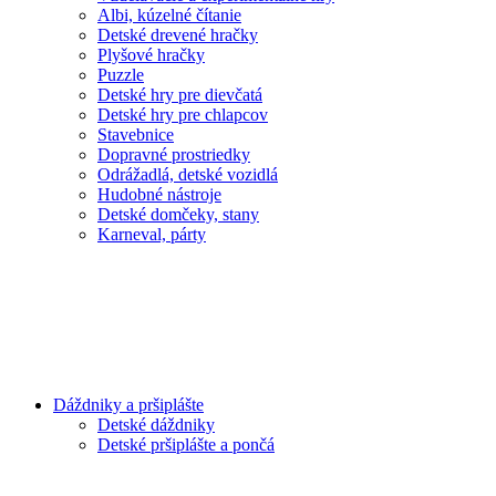
Albi, kúzelné čítanie
Detské drevené hračky
Plyšové hračky
Puzzle
Detské hry pre dievčatá
Detské hry pre chlapcov
Stavebnice
Dopravné prostriedky
Odrážadlá, detské vozidlá
Hudobné nástroje
Detské domčeky, stany
Karneval, párty
Dáždniky a pršiplášte
Detské dáždniky
Detské pršiplášte a pončá