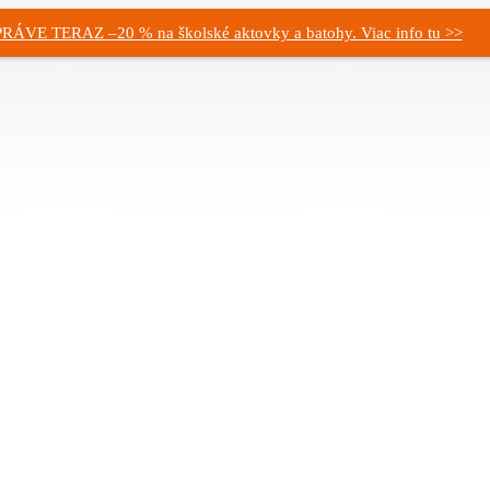
PRÁVE TERAZ –20 % na školské aktovky a batohy. Viac info tu >>