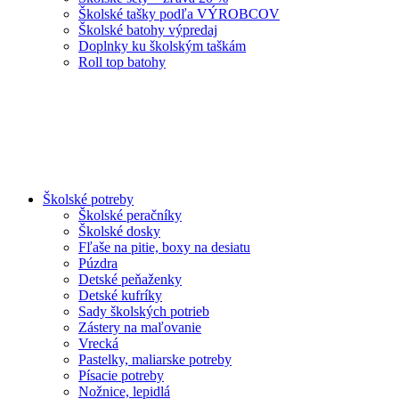
Školské tašky podľa VÝROBCOV
Školské batohy výpredaj
Doplnky ku školským taškám
Roll top batohy
Školské potreby
Školské peračníky
Školské dosky
Fľaše na pitie, boxy na desiatu
Púzdra
Detské peňaženky
Detské kufríky
Sady školských potrieb
Zástery na maľovanie
Vrecká
Pastelky, maliarske potreby
Písacie potreby
Nožnice, lepidlá