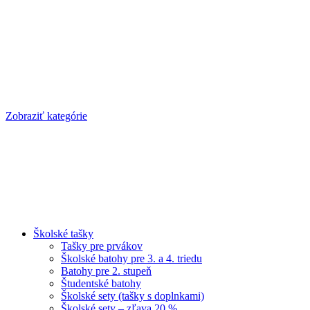
Zobraziť kategórie
Školské tašky
Tašky pre prvákov
Školské batohy pre 3. a 4. triedu
Batohy pre 2. stupeň
Študentské batohy
Školské sety (tašky s doplnkami)
Školské sety – zľava 20 %