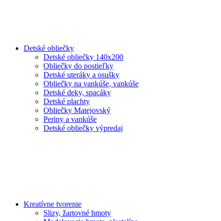
Detské obliečky
Detské obliečky 140x200
Obliečky do postieľky
Detské uteráky a osušky
Obliečky na vankúše, vankúše
Detské deky, spacáky
Detské plachty
Obliečky Matejovský
Periny a vankúše
Detské obliečky výpredaj
Kreatívne tvorenie
Slizy, žartovné hmoty