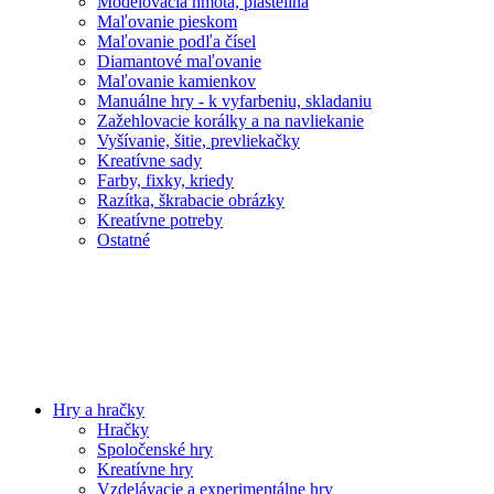
Modelovacia hmota, plastelína
Maľovanie pieskom
Maľovanie podľa čísel
Diamantové maľovanie
Maľovanie kamienkov
Manuálne hry - k vyfarbeniu, skladaniu
Zažehlovacie korálky a na navliekanie
Vyšívanie, šitie, prevliekačky
Kreatívne sady
Farby, fixky, kriedy
Razítka, škrabacie obrázky
Kreatívne potreby
Ostatné
Hry a hračky
Hračky
Spoločenské hry
Kreatívne hry
Vzdelávacie a experimentálne hry