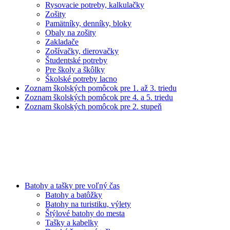
Rysovacie potreby, kalkulačky
Zošity
Pamätníky, denníky, bloky
Obaly na zošity
Zakladače
Zošívačky, dierovačky
Študentské potreby
Pre školy a škôlky
Školské potreby lacno
Zoznam školských pomôcok pre 1. až 3. triedu
Zoznam školských pomôcok pre 4. a 5. triedu
Zoznam školských pomôcok pre 2. stupeň
Batohy a tašky pre voľný čas
Batohy a batôžky
Batohy na turistiku, výlety
Štýlové batohy do mesta
Tašky a kabelky