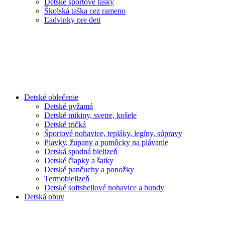
Detské športové tašky
Školská taška cez rameno
Ľadvinky pre deti
Detské oblečenie
Detské pyžamá
Detské mikiny, svetre, košele
Detské tričká
Športové nohavice, tepláky, legíny, súpravy
Plavky, župany a pomôcky na plávanie
Detská spodná bielizeň
Detské čiapky a šatky
Detské pančuchy a ponožky
Termobielizeň
Detské softshellové nohavice a bundy
Detská obuv