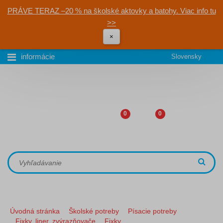
PRÁVE TERAZ –20 % na školské aktovky a batohy. Viac info tu
>>
×
informácie
Slovensky
0
0
Úvodná stránka
Školské potreby
Písacie potreby
Fixky, liner, zvýrazňovače
Fixky