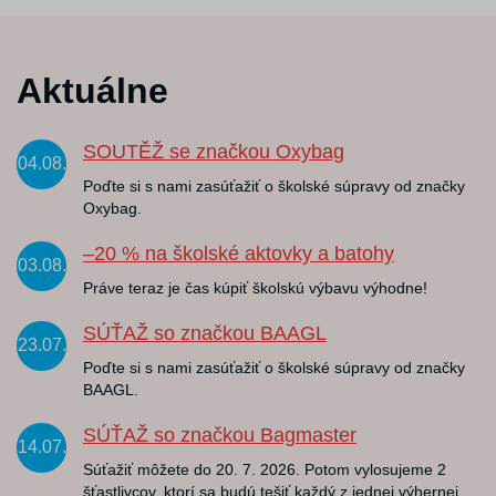
Aktuálne
SOUTĚŽ se značkou Oxybag
04.08.
Poďte si s nami zasúťažiť o školské súpravy od značky
Oxybag.
–20 % na školské aktovky a batohy
03.08.
Práve teraz je čas kúpiť školskú výbavu výhodne!
SÚŤAŽ so značkou BAAGL
23.07.
Poďte si s nami zasúťažiť o školské súpravy od značky
BAAGL.
SÚŤAŽ so značkou Bagmaster
14.07.
Súťažiť môžete do 20. 7. 2026. Potom vylosujeme 2
šťastlivcov, ktorí sa budú tešiť každý z jednej výhernej