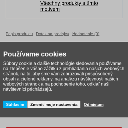
Všechny produkty s tímto
motivem
Popis produktu
Dotaz na predajcu
Hodnotenie (0)
Súprava 4 farieb farebných fixiek s motívmi Harry Potter. Fixy
majú odolný hrot a ľahko vyprateľný a umývateľný atrament.
Používame cookies
Výrobca: Maped
Súbory cookie a ďalšie technológie sledovania používame
na zlepšenie vášho zážitku z prehliadania našich webových
stránok, na to, aby sme vám zobrazovali prispôsobený
obsah a cielené reklamy, na analýzu návštevnosti našich
webových stránok a na pochopenie toho, odkiaľ naši
návštevníci prichádzajú.
Súhlasím
Zmeniť moje nastavenia
Odmietam