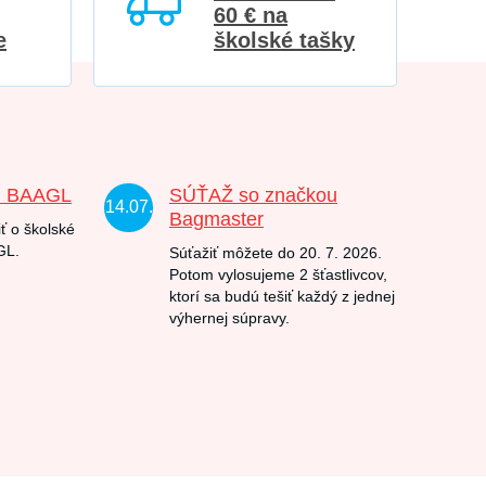
60 € na
e
školské tašky
u BAAGL
SÚŤAŽ so značkou
14.07.
Bagmaster
ť o školské
GL.
Súťažiť môžete do 20. 7. 2026.
Potom vylosujeme 2 šťastlivcov,
ktorí sa budú tešiť každý z jednej
výhernej súpravy.