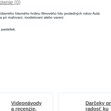
tenie (0)
úbeného hlavného hrdinu filmového hitu posledných rokov Autá.
a pri maľovaní, modelovaní alebo varení.
pasteliek.
Videonávody
Darčeky p
a recenzie,
radosť ku