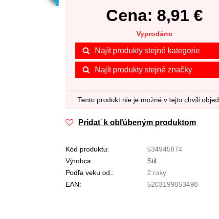
Cena:
8,91
€
Vyprodáno
Najít produkty stejné kategorie
Najít produkty stejné značky
Tento produkt nie je možné v tejto chvíli obje
Pridať k obľúbeným produktom
Kód produktu:
534945874
Výrobca:
Stil
Podľa veku od::
2 roky
EAN:
5203199053498