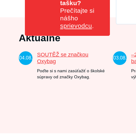
tašku?
Prečítajte si
nášho
sprievodcu
.
Aktuálne
SOUTĚŽ se značkou
–
04.08.
03.08.
Oxybag
b
Poďte si s nami zasúťažiť o školské
Pr
súpravy od značky Oxybag.
vý