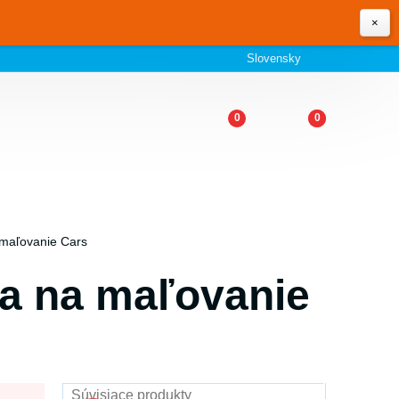
×
Slovensky
0
0
 maľovanie Cars
ra na maľovanie
Súvisiace produkty