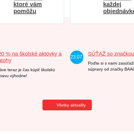
ktoré vám
každej
pomôžu
objednávk
20 % na školské aktovky a
SÚŤAŽ so značko
23.07.
atohy
Poďte si s nami zasúťaži
súpravy od značky BAA
áve teraz je čas kúpiť školskú
bavu výhodne!
Všetky aktuality