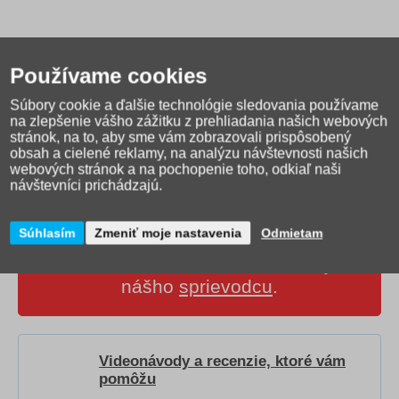
Používame cookies
Súbory cookie a ďalšie technológie sledovania používame
na zlepšenie vášho zážitku z prehliadania našich webových
stránok, na to, aby sme vám zobrazovali prispôsobený
obsah a cielené reklamy, na analýzu návštevnosti našich
webových stránok a na pochopenie toho, odkiaľ naši
návštevníci prichádzajú.
Súhlasím
Zmeniť moje nastavenia
Odmietam
Ako správne vybrať
školskú tašku?
Prečítajte si
nášho
sprievodcu
.
Videonávody a recenzie, ktoré vám
pomôžu