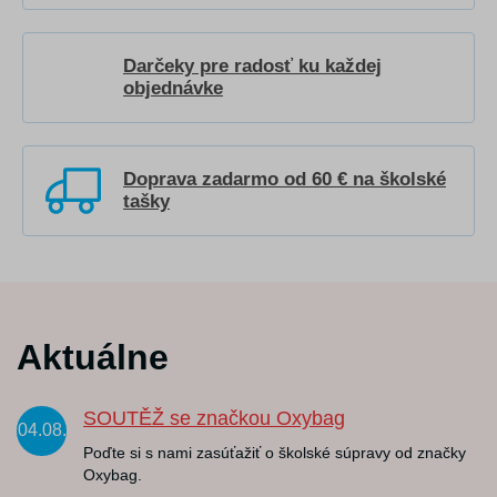
Darčeky pre radosť ku každej
objednávke
Doprava zadarmo od 60 € na školské
tašky
Aktuálne
SOUTĚŽ se značkou Oxybag
04.08.
Poďte si s nami zasúťažiť o školské súpravy od značky
Oxybag.