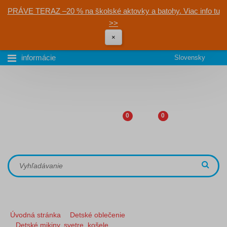
PRÁVE TERAZ –20 % na školské aktovky a batohy. Viac info tu
>>
×
informácie
Slovensky
0
0
Úvodná stránka
Detské oblečenie
Detské mikiny, svetre, košele