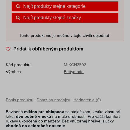
Najít produkty stejné kategorie
Najít produkty stejné značky
Tento produkt nie je možné v tejto chvíli objednať.
Pridať k obľúbeným produktom
Kód produktu:
MIKCH2502
Výrobca:
Bettymode
Popis produktu
Dotaz na predajcu
Hodnotenie (0)
Bavlnená
mikina pre chlapcov
so stojačikom, krytka zipsu pri
krku,
dve bočné vrecká
na malé drobnosti. Pre väčší komfort
rukávy ukončené do manžety. Bez vnútornej hrejivej slučky
vhodná na celoročné nosenie