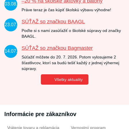
–20 % na školské aktovky a batohy
03.08.
Práve teraz je čas kúpiť školskú výbavu výhodne!
SÚŤAŽ so značkou BAAGL
23.07.
Poďte si s nami zasúťažiť o školské súpravy od značky
BAAGL.
SÚŤAŽ so značkou Bagmaster
14.07.
Súťažiť môžete do 20. 7. 2026. Potom vylosujeme 2
šťastlivcov, ktorí sa budú tešiť každý z jednej výhernej
súpravy.
Všetky aktuality
Informácie pre zákazníkov
Vrátenie tovaru a reklamácia
Vernostný program