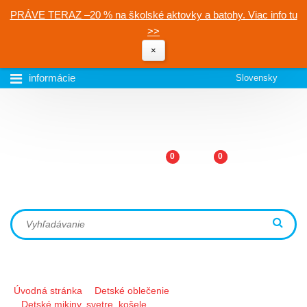
PRÁVE TERAZ –20 % na školské aktovky a batohy. Viac info tu
>>
×
informácie
Slovensky
0
0
Úvodná stránka
Detské oblečenie
Detské mikiny, svetre, košele