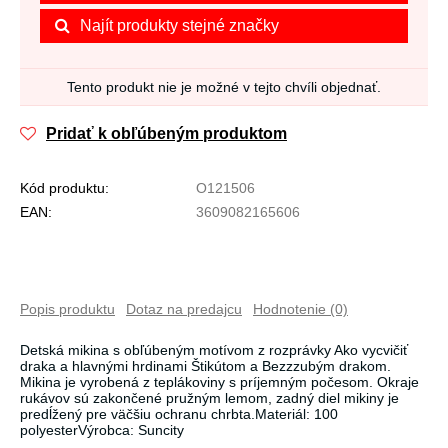
Najít produkty stejné značky
Tento produkt nie je možné v tejto chvíli objednať.
Pridať k obľúbeným produktom
Kód produktu:
O121506
EAN:
3609082165606
Popis produktu
Dotaz na predajcu
Hodnotenie (0)
Detská mikina s obľúbeným motívom z rozprávky Ako vycvičiť
draka a hlavnými hrdinami Štikútom a Bezzzubým drakom.
Mikina je vyrobená z teplákoviny s príjemným počesom. Okraje
rukávov sú zakončené pružným lemom, zadný diel mikiny je
predĺžený pre väčšiu ochranu chrbta.Materiál: 100
polyesterVýrobca: Suncity