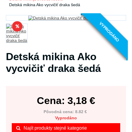
Detská mikina Ako vycvičiť draka šedá
VYPRODÁNO
Detská mikina Ako
vycvičiť draka šedá
Cena:
3,18
€
Pôvodná cena: 8.82 €
Vyprodáno
Najít produkty stejné kategorie