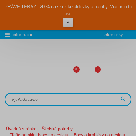
PRÁVE TERAZ –20 % na školské aktovky a batohy. Viac info tu
>>
×
informácie
Slovensky
0
0
Úvodná stránka
Školské potreby
Fľaše na pitie, boxy na desiatu
Boxy a krabičky na desiatu