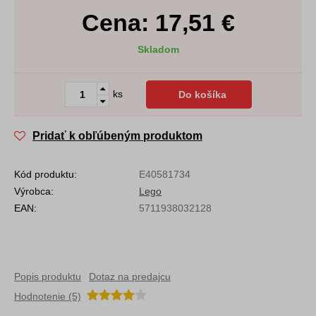
Cena:
17,51
€
Skladom
ks
Do košíka
Pridať k obľúbeným produktom
Kód produktu:
E40581734
Výrobca:
Lego
EAN:
5711938032128
Popis produktu
Dotaz na predajcu
Hodnotenie (5)