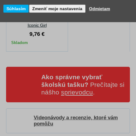
Súhlasím
Zmeniť moje nastavenia
Odmietam
Box na desiatu LEGO
Iconic Girl
9,76 €
Skladom
Ako správne vybrať
školskú tašku?
Prečítajte si
nášho
sprievodcu
.
Videonávody a recenzie, ktoré vám
pomôžu