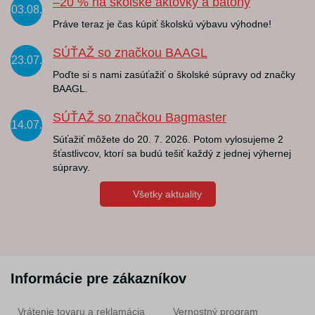
–20 % na školské aktovky a batohy
03.08.
Práve teraz je čas kúpiť školskú výbavu výhodne!
SÚŤAŽ so značkou BAAGL
23.07.
Poďte si s nami zasúťažiť o školské súpravy od značky
BAAGL.
SÚŤAŽ so značkou Bagmaster
14.07.
Súťažiť môžete do 20. 7. 2026. Potom vylosujeme 2
šťastlivcov, ktorí sa budú tešiť každý z jednej výhernej
súpravy.
Všetky aktuality
Informácie pre zákazníkov
Vrátenie tovaru a reklamácia
Vernostný program