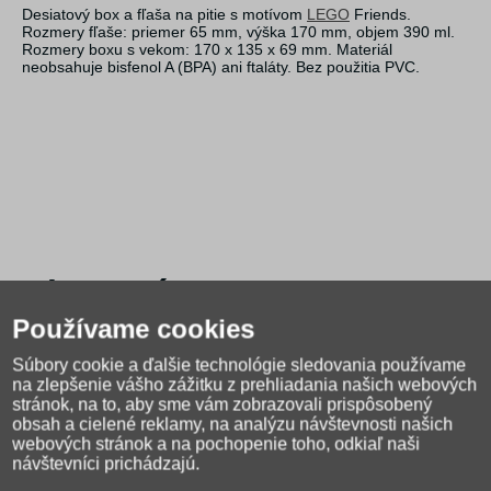
Desiatový box a fľaša na pitie s motívom
LEGO
Friends.
Rozmery fľaše: priemer 65 mm, výška 170 mm, objem 390 ml.
Rozmery boxu s vekom: 170 x 135 x 69 mm. Materiál
neobsahuje bisfenol A (BPA) ani ftaláty. Bez použitia PVC.
Alternatívny tovar
Používame cookies
Súbory cookie a ďalšie technológie sledovania používame
na zlepšenie vášho zážitku z prehliadania našich webových
stránok, na to, aby sme vám zobrazovali prispôsobený
obsah a cielené reklamy, na analýzu návštevnosti našich
webových stránok a na pochopenie toho, odkiaľ naši
(1)
návštevníci prichádzajú.