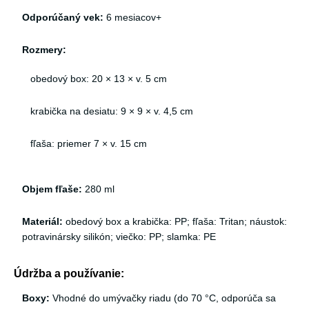
Odporúčaný vek:
6 mesiacov+
Rozmery:
obedový box: 20 × 13 × v. 5 cm
krabička na desiatu: 9 × 9 × v. 4,5 cm
fľaša: priemer 7 × v. 15 cm
Objem fľaše:
280 ml
Materiál:
obedový box a krabička: PP; fľaša: Tritan; náustok:
potravinársky silikón; viečko: PP; slamka: PE
Údržba a používanie:
Boxy:
Vhodné do umývačky riadu (do 70 °C, odporúča sa