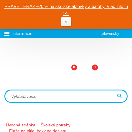
PRÁVE TERAZ –20 % na školské aktovky a batohy. Viac info tu
>>
×
informácie
Slovensky
0
0
Úvodná stránka
Školské potreby
Fľaše na pitie, boxy na desiatu