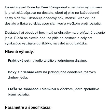
Desiatový set Done by Deer Playground v ružovom vyhotovení
je praktická súprava na desiatu, obed aj pitie na každodenné
cesty s deťmi. Obsahuje obedový box, menšiu krabičku na
desiatu a fľašu so skladacou slamkou a viečkom proti rozliatiu.
Desiatový aj obedový box majú priehradky na prehľadné balenie
jedla. Fľaša sa skvele hodí na pitie na cestách a celý set
vynikajúco využijete do škôlky, na výlet aj do batôžka.
Hlavné výhody:
Praktický set
na jedlo aj pitie v jednotnom dizajne.
Boxy s priehradkami
na jednoduché oddelenie rôznych
druhov jedla.
Fľaša so skladacou slamkou
a viečkom, ktoré spoľahlivo
bráni rozliatiu.
Parametre a špecifikácia: