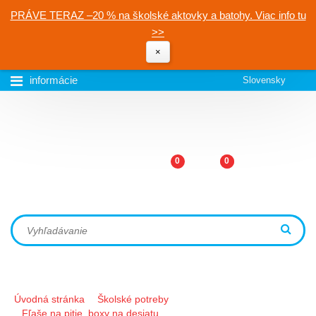
PRÁVE TERAZ –20 % na školské aktovky a batohy. Viac info tu
>>
×
informácie
Slovensky
0
0
Úvodná stránka
Školské potreby
Fľaše na pitie, boxy na desiatu