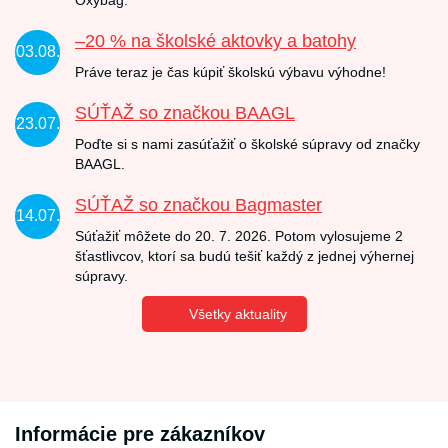
Oxybag.
–20 % na školské aktovky a batohy
03.08.
Práve teraz je čas kúpiť školskú výbavu výhodne!
SÚŤAŽ so značkou BAAGL
23.07.
Poďte si s nami zasúťažiť o školské súpravy od značky
BAAGL.
SÚŤAŽ so značkou Bagmaster
14.07.
Súťažiť môžete do 20. 7. 2026. Potom vylosujeme 2
šťastlivcov, ktorí sa budú tešiť každý z jednej výhernej
súpravy.
Všetky aktuality
Informácie pre zákazníkov