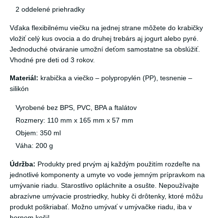
2 oddelené priehradky
Vďaka flexibilnému viečku na jednej strane môžete do krabičky
vložiť celý kus ovocia a do druhej trebárs aj jogurt alebo pyré.
Jednoduché otváranie umožní deťom samostatne sa obslúžiť.
Vhodné pre deti od 3 rokov.
Materiál:
krabička a viečko – polypropylén (PP), tesnenie –
silikón
Vyrobené bez BPS, PVC, BPA a ftalátov
Rozmery: 110 mm x 165 mm x 57 mm
Objem: 350 ml
Váha: 200 g
Údržba:
Produkty pred prvým aj každým použitím rozdeľte na
jednotlivé komponenty a umyte vo vode jemným prípravkom na
umývanie riadu. Starostlivo opláchnite a osušte. Nepoužívajte
abrazívne umývacie prostriedky, hubky či drôtenky, ktoré môžu
produkt poškriabať. Možno umývať v umývačke riadu, iba v
hornom koši!