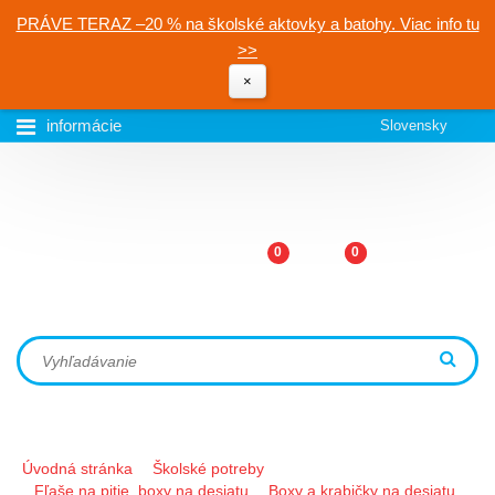
PRÁVE TERAZ –20 % na školské aktovky a batohy. Viac info tu
>>
×
informácie
Slovensky
0
0
Úvodná stránka
Školské potreby
Fľaše na pitie, boxy na desiatu
Boxy a krabičky na desiatu