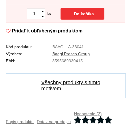
ks
Do košíka
Pridať k obľúbeným produktom
Kód produktu:
BAAGL_A-33041
Výrobca:
Baagl Presco Group
EAN:
8595689330415
Všechny produkty s tímto
motivem
Hodnotenie (2)
Popis produktu
Dotaz na predajcu