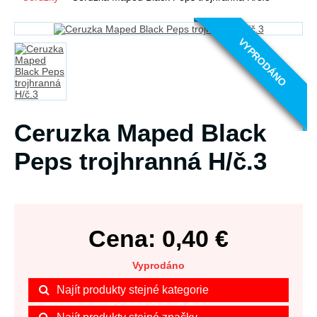
VYPRODÁNO
Ceruzka Maped Black
Peps trojhranná H/č.3
Cena:
0,40
€
Vyprodáno
Najít produkty stejné kategorie