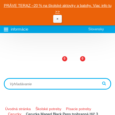
PRÁVE TERAZ –20 % na školské aktovky a batohy. Viac info tu
>>
×
informácie
Slovensky
0
0
Úvodná stránka
Školské potreby
Písacie potreby
Ceruzky
Ceruzka Maped Black Peps trojhranná H/č.3