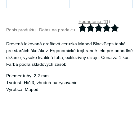
Hodnotenie (11)
Popis produktu
Dotaz na predajcu
Drevená lakovaná grafitová ceruzka Maped BlackPeps tenká
pre starších školákov. Ergonomické trojhranné telo pre pohodlné
držanie, vysoko kvalitná tuha, exkluzívny dizajn. Cena za 1 kus.
Farba podľa skladových zásob.
Priemer tuhy: 2,2 mm
Tvrdosť: H/č.3, vhodná na rysovanie
Výrobca: Maped