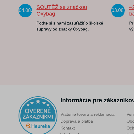
SOUTĚŽ se značkou
–
04.08.
03.08.
Oxybag
b
Poďte si s nami zasúťažiť o školské
Pr
súpravy od značky Oxybag.
vý
Informácie pre zákazníko
Vrátenie tovaru a reklamácia
Ver
Doprava a platba
Obc
Kontakt
Och