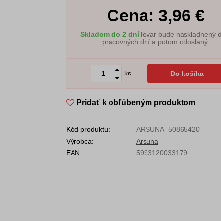
Cena:
3,96
€
Skladom do 2 dní
Tovar bude naskladnený 
pracovných dní a potom odoslaný.
ks
Do košíka
Pridať k obľúbeným produktom
Kód produktu:
ARSUNA_50865420
Výrobca:
Arsuna
EAN:
5993120033179