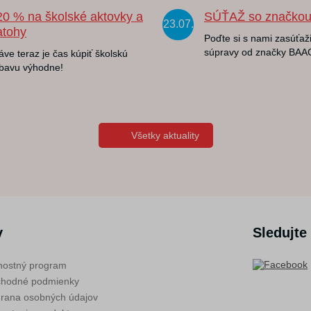
20 % na školské aktovky a
SÚŤAŽ so značko
23.07.
atohy
Poďte si s nami zasúťaži
súpravy od značky BAA
áve teraz je čas kúpiť školskú
bavu výhodne!
Všetky aktuality
v
Sledujte
nostný program
hodné podmienky
rana osobných údajov