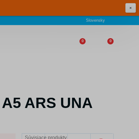
×
Slovensky
0
0
y A5 ARS UNA
Súvisiace produkty