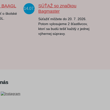
u BAAGL
SÚŤAŽ so značkou
14.07.
Bagmaster
ť o školské
GL.
Súťažiť môžete do 20. 7. 2026.
Potom vylosujeme 2 šťastlivcov,
ktorí sa budú tešiť každý z jednej
výhernej súpravy.
 nás