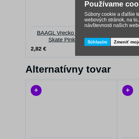
Používame coo
Súbory cookie a ďalšie 
webových stránok, na to
návštevnosti našich webo
BAAGL Vrecko na prezúvky
ARS
Skate Pink Stripes
Súhlasím
Zmeniť moj
2,82 €
5,96 €
Skladom
Alternatívny tovar