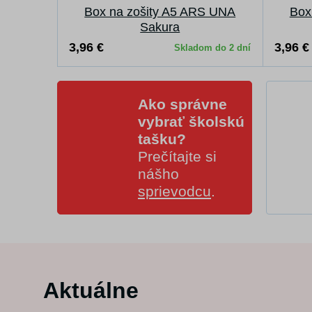
Box na zošity A5 ARS UNA
Box
Sakura
3,96 €
3,96 €
Skladom do 2 dní
Ako správne
vybrať školskú
tašku?
Prečítajte si
nášho
sprievodcu
.
Aktuálne