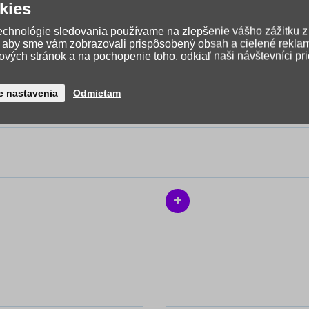
kies
technológie sledovania používame na zlepšenie vášho zážitku z
, aby sme vám zobrazovali prispôsobený obsah a cielené rekla
vých stránok a na pochopenie toho, odkiaľ naši návštevníci pr
 UNA Box na zošity A4
Anilinové vodové farby 12
Magnolia 26
e nastavenia
Odmietam
5,58 €