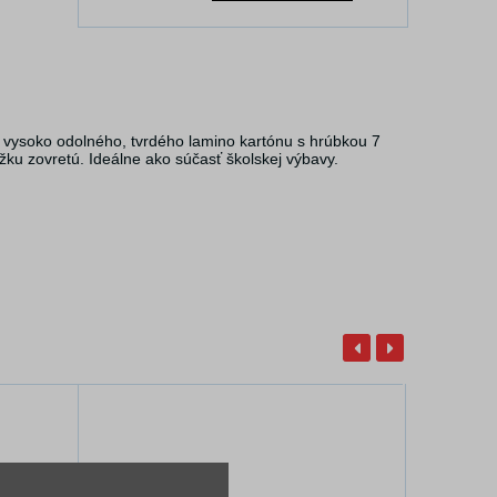
z vysoko odolného, tvrdého lamino kartónu s hrúbkou 7
žku zovretú. Ideálne ako súčasť školskej výbavy.