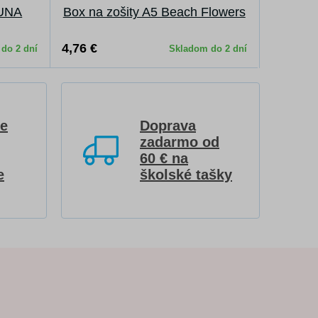
 UNA
Box na zošity A5 Beach Flowers
4,76 €
do 2 dní
Skladom do 2 dní
re
Doprava
zadarmo od
60 € na
e
školské tašky