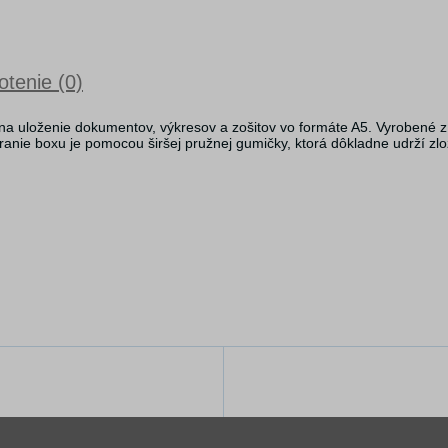
tenie (0)
 na uloženie dokumentov, výkresov a zošitov vo formáte A5. Vyrobené 
ranie boxu je pomocou širšej pružnej gumičky, ktorá dôkladne udrží zlo