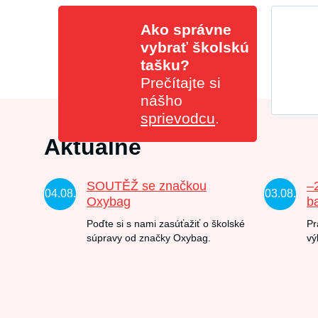
Ako správne
vybrať školskú
tašku?
Prečítajte si
nášho
sprievodcu
.
Aktuálne
SOUTĚŽ se značkou
–
04.08.
03.08.
Oxybag
b
Poďte si s nami zasúťažiť o školské
Pr
súpravy od značky Oxybag.
vý