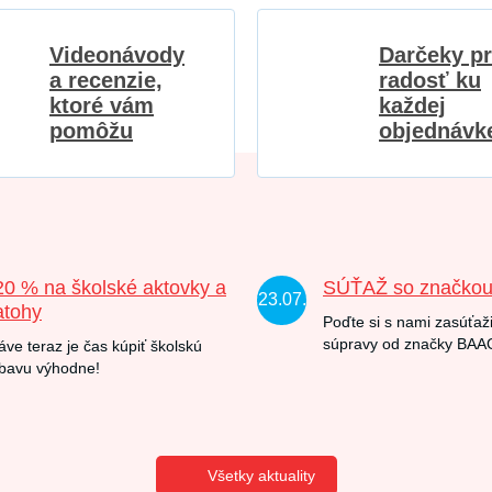
Videonávody
Darčeky p
a recenzie,
radosť ku
ktoré vám
každej
pomôžu
objednávk
20 % na školské aktovky a
SÚŤAŽ so značko
23.07.
atohy
Poďte si s nami zasúťaži
súpravy od značky BAA
áve teraz je čas kúpiť školskú
bavu výhodne!
Všetky aktuality