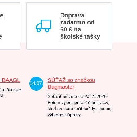
re
Doprava
zadarmo od
60 € na
e
školské tašky
u BAAGL
SÚŤAŽ so značkou
14.07.
Bagmaster
ť o školské
GL.
Súťažiť môžete do 20. 7. 2026.
Potom vylosujeme 2 šťastlivcov,
ktorí sa budú tešiť každý z jednej
výhernej súpravy.