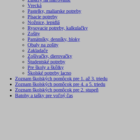
Vrecká
Pastelky, maliarske potreby
Písacie potreby
Nožnice, lepidlá
Rysovacie potreby, kalkulačky
Zošity
Pamätníky, denníky, bloky
Obaly na zošity
Zakladače
Zošívačky, dierovačky
Študentské potreby
Pre školy a škôlky
Školské potreby lacno
Zoznam školských pomôcok pre 1. až 3. triedu
Zoznam školských pomôcok pre 4. a 5. triedu
Zoznam školských pomôcok pre 2. stupeň
Batohy a tašky pre voľný čas