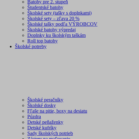
Batohy pre 2. stupeň
Študentské batohy
Školské sety (tašky s doplnkami)
Školské sety – zľava 20 %
Školské tašky podľa VÝROBCOV
Školské batohy výpredaj
Doplnky ku školským taškám
Roll top batohy
Školské potreby
Školské peračníky
Školské dosky
Fľaše na pitie, boxy na desiatu
Púzdra
Detské peňaženky
Detské kufríky
Sady školských potrieb
Zástery na maľovanie