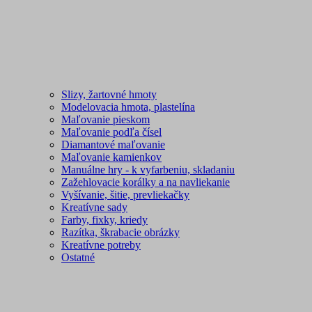
Slizy, žartovné hmoty
Modelovacia hmota, plastelína
Maľovanie pieskom
Maľovanie podľa čísel
Diamantové maľovanie
Maľovanie kamienkov
Manuálne hry - k vyfarbeniu, skladaniu
Zažehlovacie korálky a na navliekanie
Vyšívanie, šitie, prevliekačky
Kreatívne sady
Farby, fixky, kriedy
Razítka, škrabacie obrázky
Kreatívne potreby
Ostatné