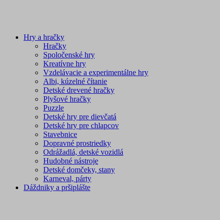
Hry a hračky
Hračky
Spoločenské hry
Kreatívne hry
Vzdelávacie a experimentálne hry
Albi, kúzelné čítanie
Detské drevené hračky
Plyšové hračky
Puzzle
Detské hry pre dievčatá
Detské hry pre chlapcov
Stavebnice
Dopravné prostriedky
Odrážadlá, detské vozidlá
Hudobné nástroje
Detské domčeky, stany
Karneval, párty
Dáždniky a pršiplášte