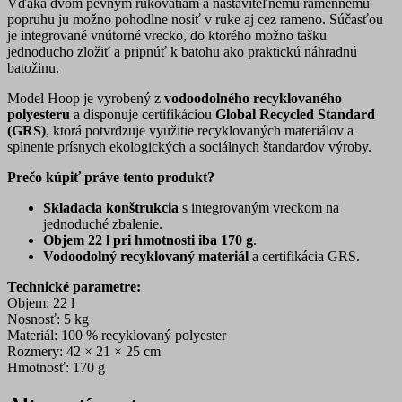
Vďaka dvom pevným rukovätiam a nastaviteľnému ramennému
popruhu ju možno pohodlne nosiť v ruke aj cez rameno. Súčasťou
je integrované vnútorné vrecko, do ktorého možno tašku
jednoducho zložiť a pripnúť k batohu ako praktickú náhradnú
batožinu.
Model Hoop je vyrobený z
vodoodolného recyklovaného
polyesteru
a disponuje certifikáciou
Global Recycled Standard
(GRS)
, ktorá potvrdzuje využitie recyklovaných materiálov a
splnenie prísnych ekologických a sociálnych štandardov výroby.
Prečo kúpiť práve tento produkt?
Skladacia konštrukcia
s integrovaným vreckom na
jednoduché zbalenie.
Objem 22 l pri hmotnosti iba 170 g
.
Vodoodolný recyklovaný materiál
a certifikácia GRS.
Technické parametre:
Objem: 22 l
Nosnosť: 5 kg
Materiál: 100 % recyklovaný polyester
Rozmery: 42 × 21 × 25 cm
Hmotnosť: 170 g