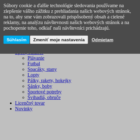
Omaľovánky, vystrihovačky
Súbory cookie a ďalšie technológie sledovania používame na
zlepšenie vášho zážitku z prehliadania našich webových stránok,
na to, aby sme vám zobrazovali prispôsobený obsah a cielené
reklamy, na analýzu návštevnosti našich webových stránok a na
pochopenie toho, odkiaľ naši návštevníci prichádzajú.
Súhlasím
Zmeniť moje nastavenia
Odmietam
Šport, outdoor
Plávanie
Futbal
Spacáky, stany
Lopty
Pálky, rakety, hokejky
Sánky, boby
Športové potreby
Švihadlá, obruče
Licenčný tovar
Novinky