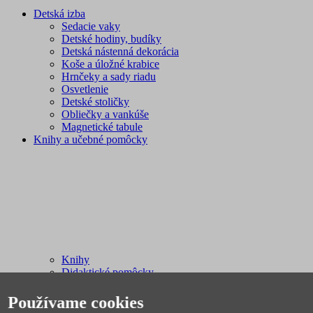
Detská izba
Sedacie vaky
Detské hodiny, budíky
Detská nástenná dekorácia
Koše a úložné krabice
Hrnčeky a sady riadu
Osvetlenie
Detské stoličky
Obliečky a vankúše
Magnetické tabule
Knihy a učebné pomôcky
Knihy
Didaktické pomôcky
Pracovné zošity
Zábavné učenie
Používame cookies
Omaľovánky s nálepkami