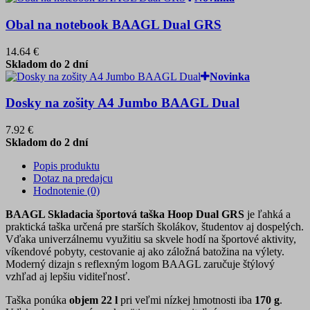
Obal na notebook BAAGL Dual GRS
14.64 €
Skladom do 2 dní
Novinka
Dosky na zošity A4 Jumbo BAAGL Dual
7.92 €
Skladom do 2 dní
Popis produktu
Dotaz na predajcu
Hodnotenie (0)
BAAGL Skladacia športová taška Hoop Dual GRS
je ľahká a
praktická taška určená pre starších školákov, študentov aj dospelých.
Vďaka univerzálnemu využitiu sa skvele hodí na športové aktivity,
víkendové pobyty, cestovanie aj ako záložná batožina na výlety.
Moderný dizajn s reflexným logom BAAGL zaručuje štýlový
vzhľad aj lepšiu viditeľnosť.
Taška ponúka
objem 22 l
pri veľmi nízkej hmotnosti iba
170 g
.