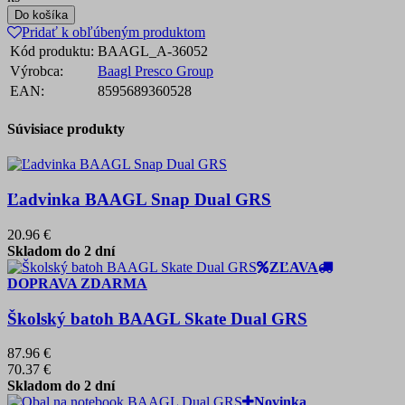
Do košíka
Pridať k obľúbeným produktom
Kód produktu:
BAAGL_A-36052
Výrobca:
Baagl Presco Group
EAN:
8595689360528
Súvisiace produkty
Ľadvinka BAAGL Snap Dual GRS
20.96 €
Skladom do 2 dní
ZĽAVA
DOPRAVA ZDARMA
Školský batoh BAAGL Skate Dual GRS
87.96 €
70.37 €
Skladom do 2 dní
Novinka