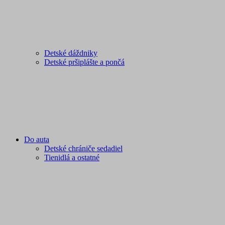
Detské dáždniky
Detské pršiplášte a pončá
Do auta
Detské chrániče sedadiel
Tienidlá a ostatné