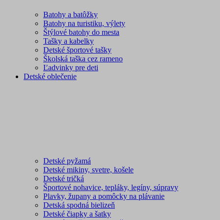
Batohy a batôžky
Batohy na turistiku, výlety
Štýlové batohy do mesta
Tašky a kabelky
Detské športové tašky
Školská taška cez rameno
Ľadvinky pre deti
Detské oblečenie
Detské pyžamá
Detské mikiny, svetre, košele
Detské tričká
Športové nohavice, tepláky, legíny, súpravy
Plavky, župany a pomôcky na plávanie
Detská spodná bielizeň
Detské čiapky a šatky