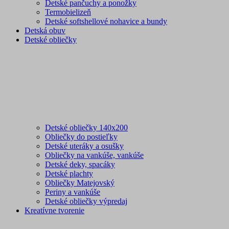
Detské pančuchy a ponožky
Termobielizeň
Detské softshellové nohavice a bundy
Detská obuv
Detské obliečky
Detské obliečky 140x200
Obliečky do postieľky
Detské uteráky a osušky
Obliečky na vankúše, vankúše
Detské deky, spacáky
Detské plachty
Obliečky Matejovský
Periny a vankúše
Detské obliečky výpredaj
Kreatívne tvorenie