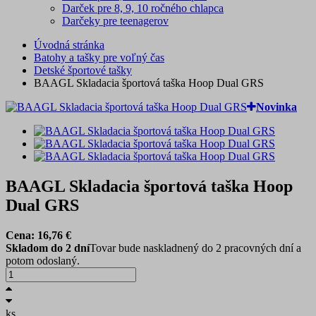
Darček pre 8, 9, 10 ročného chlapca
Darčeky pre teenagerov
Úvodná stránka
Batohy a tašky pre voľný čas
Detské športové tašky
BAAGL Skladacia športová taška Hoop Dual GRS
Novinka
BAAGL Skladacia športová taška Hoop
Dual GRS
Cena:
16,76
€
Skladom do 2 dní
Tovar bude naskladnený do 2 pracovných dní a
potom odoslaný.
ks