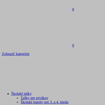
0
0
Zobraziť kategórie
Školské tašky
Tašky pre prvákov
Školské batohy pre 3. a 4. triedu