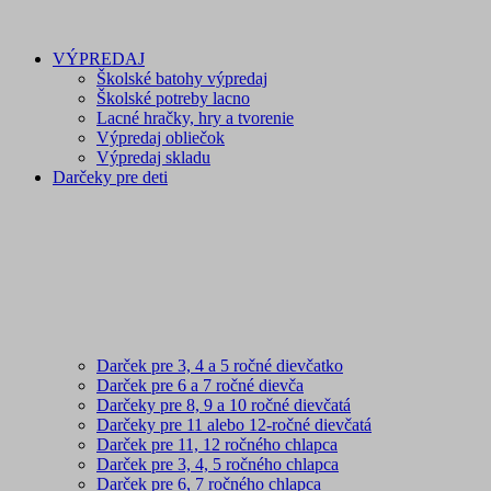
VÝPREDAJ
Školské batohy výpredaj
Školské potreby lacno
Lacné hračky, hry a tvorenie
Výpredaj obliečok
Výpredaj skladu
Darčeky pre deti
Darček pre 3, 4 a 5 ročné dievčatko
Darček pre 6 a 7 ročné dievča
Darčeky pre 8, 9 a 10 ročné dievčatá
Darčeky pre 11 alebo 12-ročné dievčatá
Darček pre 11, 12 ročného chlapca
Darček pre 3, 4, 5 ročného chlapca
Darček pre 6, 7 ročného chlapca