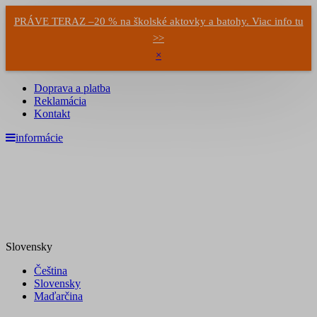
PRÁVE TERAZ –20 % na školské aktovky a batohy. Viac info tu
>>
×
Doprava a platba
Reklamácia
Kontakt
informácie
Slovensky
Čeština
Slovensky
Maďarčina