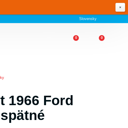
×
Slovensky
0
0
lky
t 1966 Ford
 spätné