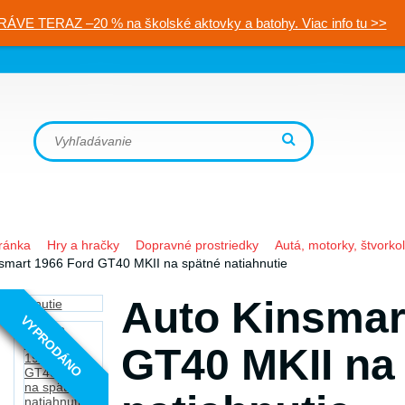
RÁVE TERAZ –20 % na školské aktovky a batohy. Viac info tu >>
ránka
Hry a hračky
Dopravné prostriedky
Autá, motorky, štvorko
smart 1966 Ford GT40 MKII na spätné natiahnutie
Auto Kinsmar
VYPRODÁNO
GT40 MKII na