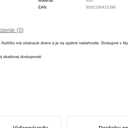
Materiál:
Kov
EAN:
8592190415396
tenie (0)
Autíčko má otváracie dvere a je na spätné natiahnutie. Dostupné v šty
j skadovej dostupnosti.