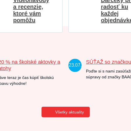
Videonávody
Darčeky p
a recenzie,
radosť ku
ktoré vám
každej
pomôžu
objednávk
20 % na školské aktovky a
SÚŤAŽ so značko
23.07.
atohy
Poďte si s nami zasúťaži
súpravy od značky BAA
áve teraz je čas kúpiť školskú
bavu výhodne!
Všetky aktuality