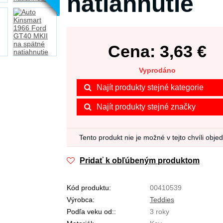
natiahnutie
Cena:
3,63
€
Vyprodáno
Najít produkty stejné kategorie
Najít produkty stejné značky
Tento produkt nie je možné v tejto chvíli obje
Pridať k obľúbeným produktom
Kód produktu:
00410539
Výrobca:
Teddies
Podľa veku od::
3 roky