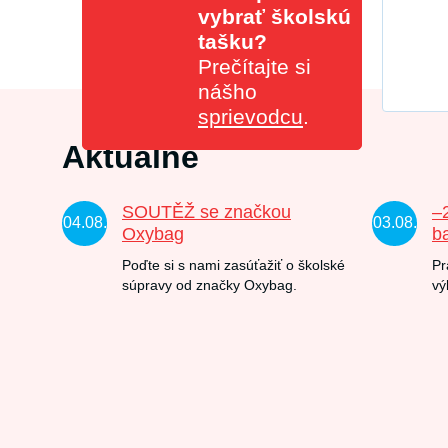
vybrať školskú
tašku?
Prečítajte si
nášho
sprievodcu
.
Aktuálne
SOUTĚŽ se značkou
–
04.08.
03.08.
Oxybag
b
Poďte si s nami zasúťažiť o školské
Pr
súpravy od značky Oxybag.
vý