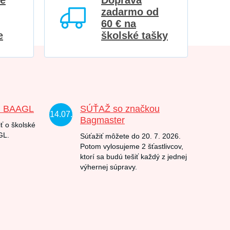
re
Doprava
zadarmo od
60 € na
e
školské tašky
u BAAGL
SÚŤAŽ so značkou
14.07.
Bagmaster
ť o školské
GL.
Súťažiť môžete do 20. 7. 2026.
Potom vylosujeme 2 šťastlivcov,
ktorí sa budú tešiť každý z jednej
výhernej súpravy.