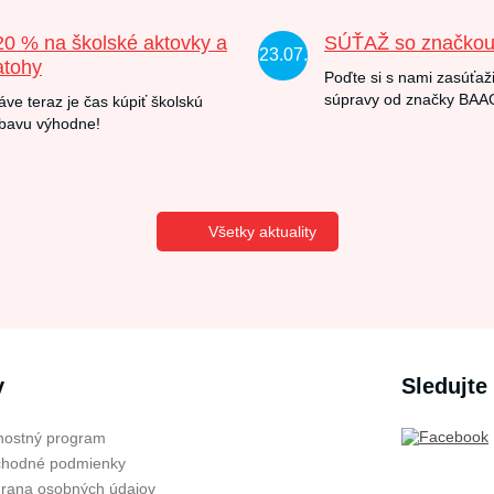
20 % na školské aktovky a
SÚŤAŽ so značko
23.07.
atohy
Poďte si s nami zasúťaži
súpravy od značky BAA
áve teraz je čas kúpiť školskú
bavu výhodne!
Všetky aktuality
v
Sledujte
nostný program
hodné podmienky
rana osobných údajov