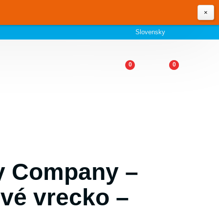
×
Slovensky
0
0
ly Company –
vé vrecko –