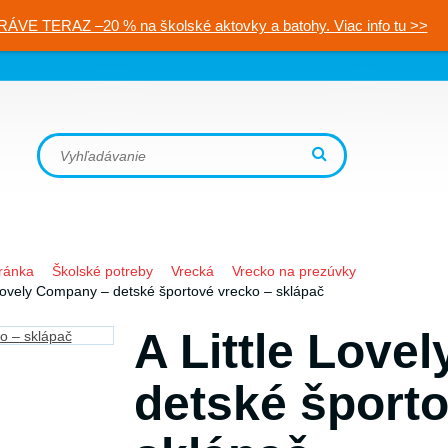
RÁVE TERAZ –20 % na školské aktovky a batohy. Viac info tu >>
ránka
Školské potreby
Vrecká
Vrecko na prezúvky
 Lovely Company – detské športové vrecko – sklápač
A Little Love
detské športo