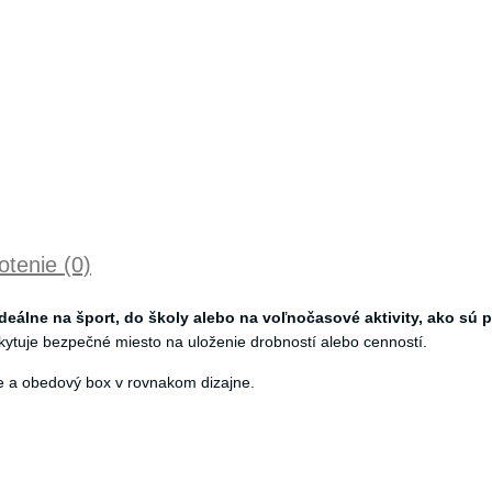
tenie (0)
eálne na šport, do školy alebo na voľnočasové aktivity, ako sú pl
skytuje bezpečné miesto na uloženie drobností alebo cenností.
tie a obedový box v rovnakom dizajne.