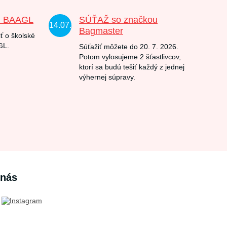
u BAAGL
SÚŤAŽ so značkou
14.07.
Bagmaster
ť o školské
GL.
Súťažiť môžete do 20. 7. 2026.
Potom vylosujeme 2 šťastlivcov,
ktorí sa budú tešiť každý z jednej
výhernej súpravy.
 nás