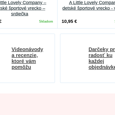
ittle Lovely Company –
A Little Lovely Compa
tské športové vrecko –
detské športové vrecko -
srdiečka
€
10,95 €
Skladom
Videonávody
Darčeky p
a recenzie,
radosť ku
ktoré vám
každej
pomôžu
objednávk