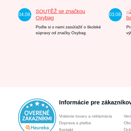
SOUTĚŽ se značkou
–
04.08.
03.08.
Oxybag
b
Poďte si s nami zasúťažiť o školské
Pr
súpravy od značky Oxybag.
vý
Informácie pre zákazníko
Vrátenie tovaru a reklamácia
Ver
Doprava a platba
Obc
Kontakt
Och