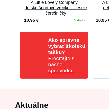
A Little Lovely Company –
A L
detské športové vrecko – veselé
de
čerešničky
10,95 €
10,95 
Skladom
Ako správne
vybrať školskú
tašku?
Prečítajte si
nášho
sprievodcu
.
Aktuálne