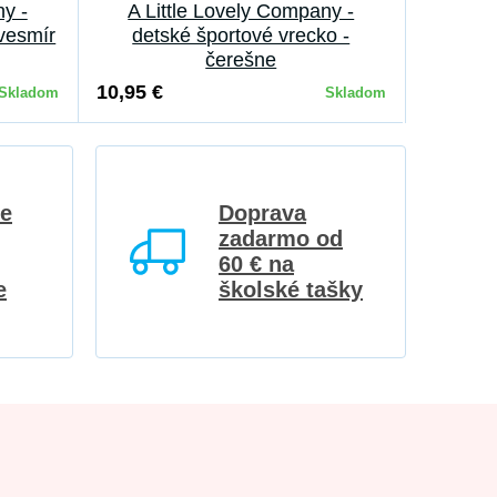
ny -
A Little Lovely Company -
 vesmír
detské športové vrecko -
čerešne
10,95 €
Skladom
Skladom
re
Doprava
zadarmo od
60 € na
e
školské tašky