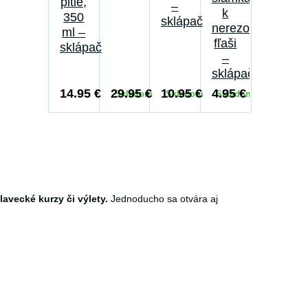
pitie,
–
k
350
sklápač
nerezovej
ml –
fľaši
sklápač
–
sklápač
14.95 €
29.95 €
10.95 €
4.95 €
Skladom
Skladom
Skladom
Skladom
avecké kurzy či výlety.
Jednoducho sa otvára aj