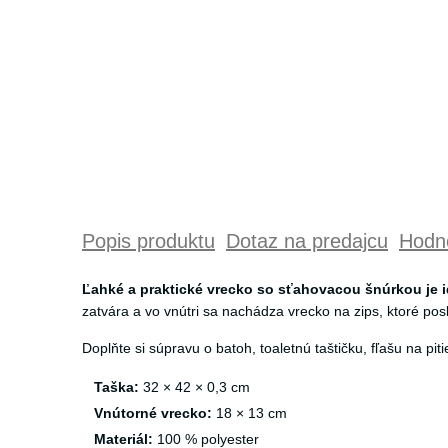
Popis produktu
Dotaz na predajcu
Hodno
Ľahké a praktické vrecko so sťahovacou šnúrkou je id
zatvára a vo vnútri sa nachádza vrecko na zips, ktoré po
Doplňte si súpravu o batoh, toaletnú taštičku, fľašu na pi
Taška:
32 × 42 × 0,3 cm
Vnútorné vrecko:
18 × 13 cm
Materiál:
100 % polyester