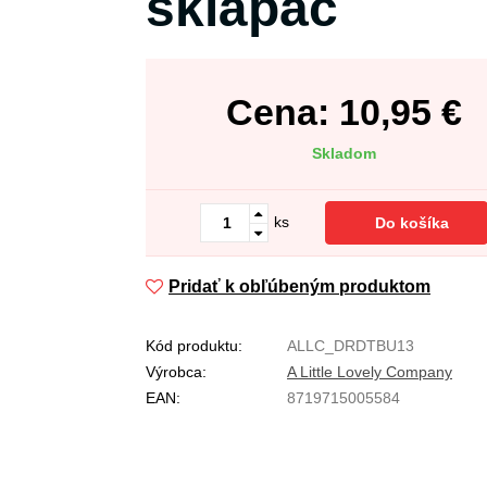
sklápač
Cena:
10,95
€
Skladom
ks
Do košíka
Pridať k obľúbeným produktom
Kód produktu:
ALLC_DRDTBU13
Výrobca:
A Little Lovely Company
EAN:
8719715005584