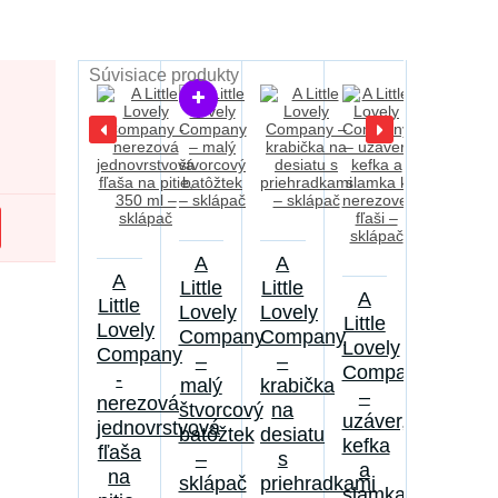
Súvisiace produkty
A
A
A
Little
Little
A
Little
Lovely
Lovely
Little
Lovely
Company
Company
Lovely
Company
–
–
Company
-
malý
krabička
–
nerezová
štvorcový
na
uzáver,
jednovrstvová
batôžtek
desiatu
kefka
fľaša
–
s
a
na
sklápač
priehradkami
slamka