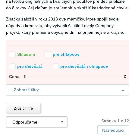
na tvorbu originálnych a kvalitných produktov pre deti približne
do 8 rokov. Jej cieľom je spríjemniť a skrášliť každodenné chvíle.
Značku založili v roku 2013 dve mamičky, ktoré spojili svoje
nápady a kreativitu, aby vytvorili A Little Lovely Company –
projekt, ktorý premieňa obyčajné dni na príjemnejšie a krajšie.
Skladom
pre chlapcov
pre dievčatá
pre dievčatá i chlapcov
Cena
€
€
Zobraziť filtry
Zrušiť filtre
Stránka 1 z 12
Nasledujúci