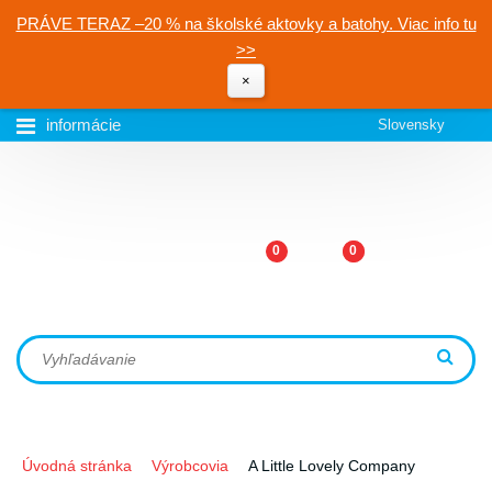
PRÁVE TERAZ –20 % na školské aktovky a batohy. Viac info tu
>>
×
informácie
Slovensky
0
0
Úvodná stránka
Výrobcovia
A Little Lovely Company