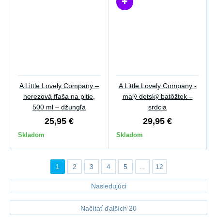
A Little Lovely Company –
A Little Lovely Company -
nerezová fľaša na pitie,
malý detský batôžtek –
500 ml – džungľa
srdcia
25,95 €
29,95 €
Skladom
Skladom
1
2
3
4
5
...
12
Nasledujúci
Načítať ďalších 20